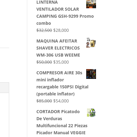
LINTERNA
VENTILADOR SOLAR
CAMPING GSH-9299 Promo
combo
El
El
$
32,500
$
28,000
precio
precio
MAQUINA AFEITAR
original
actual
SHAVER ELECTRICOS
era:
es:
WM-306 USB WEEME
$32,500.
$28,000.
El
El
$
50,000
$
35,000
precio
precio
COMPRESOR AIRE 30s
original
actual
mini inflador
era:
es:
recargable 150PSI Digital
$50,000.
$35,000.
(portable inflator)
El
El
$
85,000
$
54,000
precio
precio
CORTADOR Picatodo
original
actual
De Verduras
era:
es:
Multifuncional 22 Piezas
$85,000.
$54,000.
Picador Manual VEGGIE