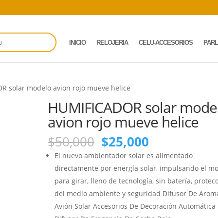
INICIO
RELOJERIA
CELU-ACCESORIOS
PAR
 solar modelo avion rojo mueve helice
HUMIFICADOR solar mode
avion rojo mueve helice
El
El
$
50,000
$
25,000
precio
precio
El nuevo ambientador solar es alimentado
original
actual
directamente por energía solar, impulsando el mo
era:
es:
para girar, lleno de tecnología, sin batería, protec
$50,000.
$25,000.
del medio ambiente y seguridad
Difusor De Arom
Avión Solar Accesorios De Decoración Automática