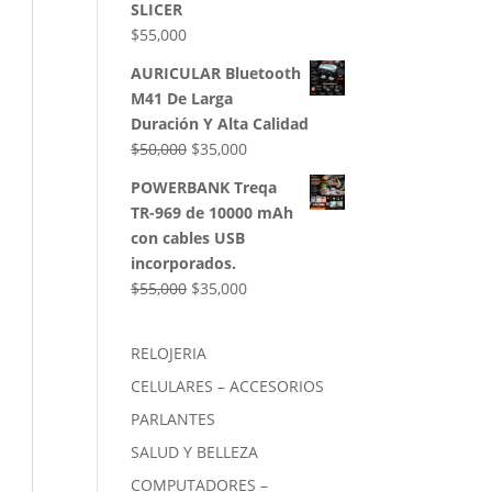
SLICER
$
55,000
AURICULAR Bluetooth
M41 De Larga
Duración Y Alta Calidad
El
El
$
50,000
$
35,000
precio
precio
POWERBANK Treqa
original
actual
TR-969 de 10000 mAh
era:
es:
con cables USB
$50,000.
$35,000.
incorporados.
El
El
$
55,000
$
35,000
precio
precio
original
actual
RELOJERIA
era:
es:
CELULARES – ACCESORIOS
$55,000.
$35,000.
PARLANTES
SALUD Y BELLEZA
COMPUTADORES –