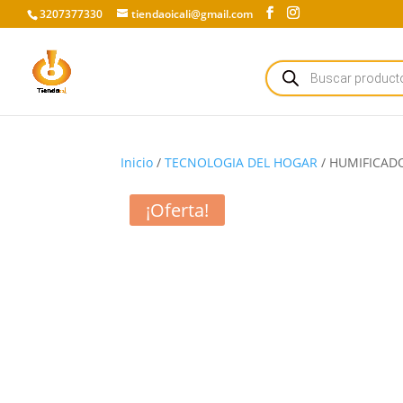
3207377330
tiendaoicali@gmail.com
Búsqueda
de
productos
Inicio
/
TECNOLOGIA DEL HOGAR
/ HUMIFICADOR
¡Oferta!