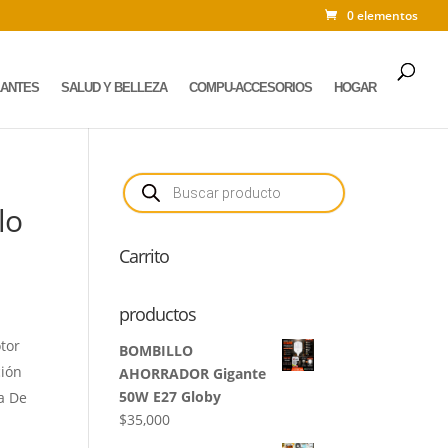
0 elementos
LANTES
SALUD Y BELLEZA
COMPU-ACCESORIOS
HOGAR
Búsqueda
de
productos
lo
Carrito
productos
tor
BOMBILLO
ción
AHORRADOR Gigante
50W E27 Globy
a De
$
35,000