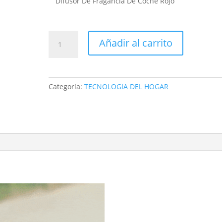
Difusor De Fragancia De Coche Rojo
HUMIFICADOR
Añadir al carrito
solar
modelo
avion
rojo
Categoría:
TECNOLOGIA DEL HOGAR
mueve
helice
cantidad