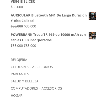
VEGGIE SLICER
$85,000.
$54,000.
$
55,000
AURICULAR Bluetooth M41 De Larga Duración
Y Alta Calidad
El
El
$
50,000
$
35,000
precio
precio
POWERBANK Treqa TR-969 de 10000 mAh con
original
actual
cables USB incorporados.
era:
es:
El
El
$
55,000
$
35,000
$50,000.
$35,000.
precio
precio
original
actual
RELOJERIA
era:
es:
CELULARES – ACCESORIOS
$55,000.
$35,000.
PARLANTES
SALUD Y BELLEZA
COMPUTADORES – ACCESORIOS
HOGAR