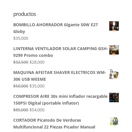
productos
BOMBILLO AHORRADOR Gigante 50W E27
Globy
$
35,000
LINTERNA VENTILADOR SOLAR CAMPING GSH-
9299 Promo combo
El
El
$
32,500
$
28,000
precio
precio
MAQUINA AFEITAR SHAVER ELECTRICOS WM-
original
actual
306 USB WEEME
era:
es:
El
El
$
50,000
$
35,000
$32,500.
$28,000.
precio
precio
COMPRESOR AIRE 30s mini inflador recargable
original
actual
150PSI Digital (portable inflator)
era:
es:
El
El
$
85,000
$
54,000
$50,000.
$35,000.
precio
precio
CORTADOR Picatodo De Verduras
original
actual
Multifuncional 22 Piezas Picador Manual
era:
es: