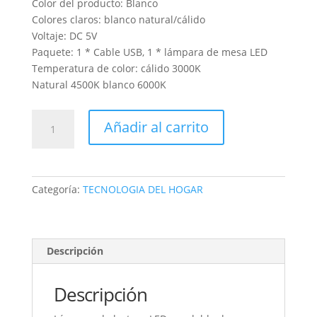
Color del producto: Blanco
Colores claros: blanco natural/cálido
Voltaje: DC 5V
Paquete: 1 * Cable USB, 1 * lámpara de mesa LED
Temperatura de color: cálido 3000K
Natural 4500K blanco 6000K
LAMPARA
Añadir al carrito
de
lectura
led
eye
Categoría:
TECNOLOGIA DEL HOGAR
prtection
table
lamp
7032
Descripción
cantidad
Descripción