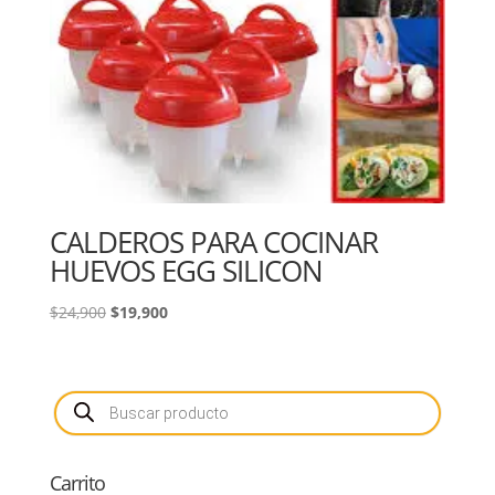
CALDEROS PARA COCINAR
HUEVOS EGG SILICON
El
El
$
24,900
$
19,900
precio
precio
original
actual
era:
es:
Búsqueda
de
$24,900.
$19,900.
productos
Carrito