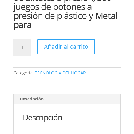
juegos de botones a
presión de plástico y Metal
para
Juego
Añadir al carrito
de
botones
de
plástico
Categoría:
TECNOLOGIA DEL HOGAR
con
herramientas
para
botones
Descripción
cantidad
Descripción