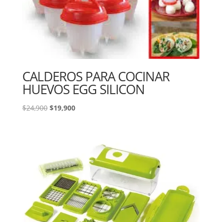
CALDEROS PARA COCINAR
HUEVOS EGG SILICON
El
El
$
24,900
$
19,900
precio
precio
original
actual
era:
es:
$24,900.
$19,900.