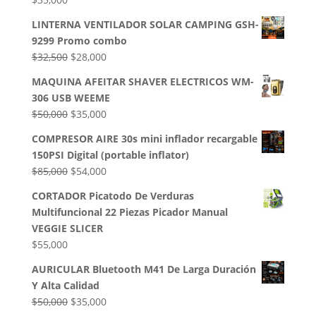
LINTERNA VENTILADOR SOLAR CAMPING GSH-
9299 Promo combo
El
El
$
32,500
$
28,000
precio
precio
MAQUINA AFEITAR SHAVER ELECTRICOS WM-
original
actual
306 USB WEEME
era:
es:
El
El
$
50,000
$
35,000
$32,500.
$28,000.
precio
precio
COMPRESOR AIRE 30s mini inflador recargable
original
actual
150PSI Digital (portable inflator)
era:
es:
El
El
$
85,000
$
54,000
$50,000.
$35,000.
precio
precio
CORTADOR Picatodo De Verduras
original
actual
Multifuncional 22 Piezas Picador Manual
era:
es:
VEGGIE SLICER
$85,000.
$54,000.
$
55,000
AURICULAR Bluetooth M41 De Larga Duración
Y Alta Calidad
El
El
$
50,000
$
35,000