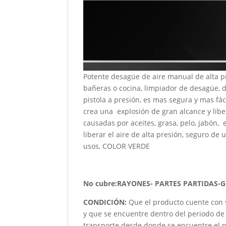
Potente desagüe de aire manual de alta pr
bañeras o cocina, limpiador de desagüe, d
pistola a presión, es mas segura y mas fá
crea una explosión de gran alcance y liber
causadas por aceites, grasa, pelo, jabón,
liberar el aire de alta presión, seguro de
usos, COLOR VERDE
No cubre:RAYONES- PARTES PARTIDAS-
CONDICIÓN
:
Que el producto cuente con 
y que se encuentre dentro del periodo de 
transporte desde donde se encuentre el p