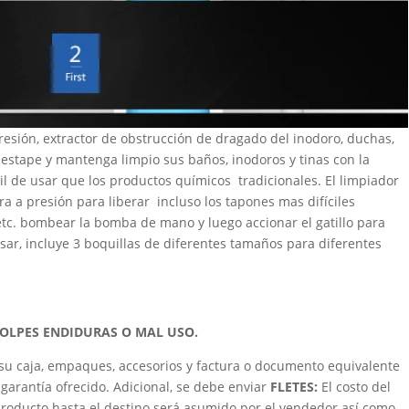
esión, extractor de obstrucción de dragado del inodoro, duchas,
estape y mantenga limpio sus baños, inodoros y tinas con la
cil de usar que los productos químicos tradicionales. El limpiador
a a presión para liberar incluso los tapones mas difíciles
 etc. bombear la bomba de mano y luego accionar el gatillo para
 usar, incluye 3 boquillas de diferentes tamaños para diferentes
GOLPES ENDIDURAS O MAL USO.
su caja, empaques, accesorios y factura o documento equivalente
garantía ofrecido. Adicional, se debe enviar
FLETES:
El costo del
roducto hasta el destino será asumido por el vendedor así como