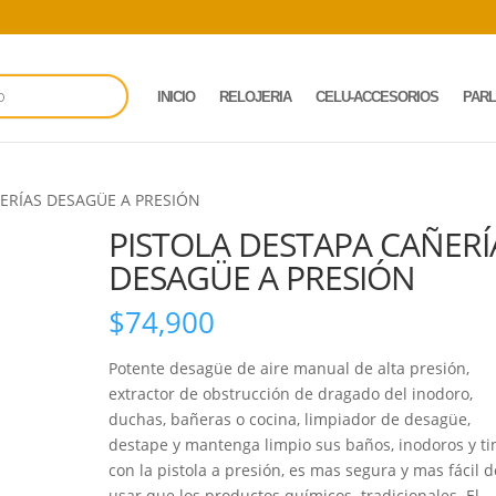
INICIO
RELOJERIA
CELU-ACCESORIOS
PAR
ÑERÍAS DESAGÜE A PRESIÓN
PISTOLA DESTAPA CAÑERÍ
DESAGÜE A PRESIÓN
$
74,900
Potente desagüe de aire manual de alta presión,
extractor de obstrucción de dragado del inodoro,
duchas, bañeras o cocina, limpiador de desagüe,
destape y mantenga limpio sus baños, inodoros y ti
con la pistola a presión, es mas segura y mas fácil d
usar que los productos químicos tradicionales. El