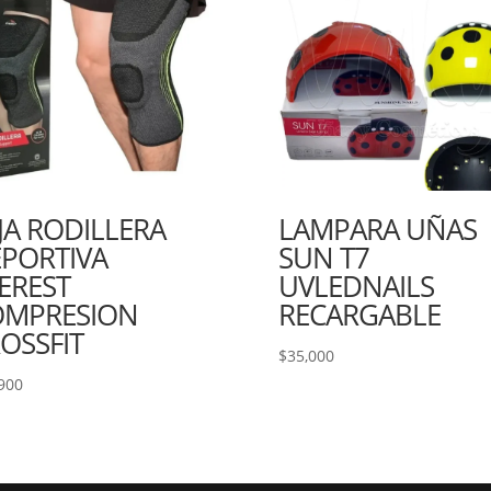
JA RODILLERA
LAMPARA UÑAS
PORTIVA
SUN T7
EREST
UVLEDNAILS
OMPRESION
RECARGABLE
OSSFIT
$
35,000
900