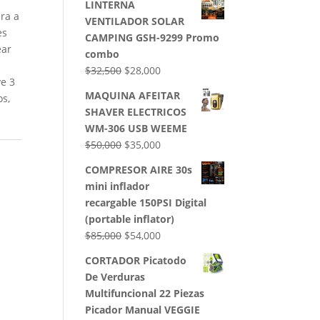
LINTERNA
ra a
VENTILADOR SOLAR
es
CAMPING GSH-9299 Promo
ear
combo
El
El
$
32,500
$
28,000
ye 3
precio
precio
MAQUINA AFEITAR
os,
original
actual
SHAVER ELECTRICOS
era:
es:
WM-306 USB WEEME
$32,500.
$28,000.
El
El
$
50,000
$
35,000
precio
precio
COMPRESOR AIRE 30s
original
actual
mini inflador
era:
es:
recargable 150PSI Digital
$50,000.
$35,000.
(portable inflator)
El
El
$
85,000
$
54,000
precio
precio
CORTADOR Picatodo
original
actual
De Verduras
era:
es:
Multifuncional 22 Piezas
$85,000.
$54,000.
Picador Manual VEGGIE