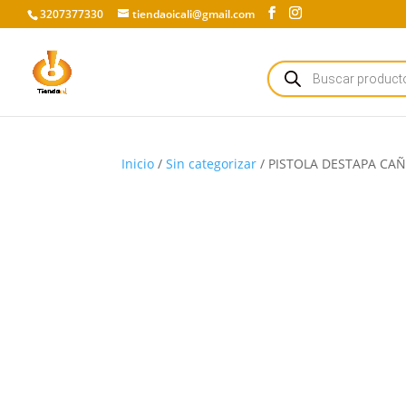
3207377330
tiendaoicali@gmail.com
Búsqueda
de
productos
Inicio
/
Sin categorizar
/ PISTOLA DESTAPA CA