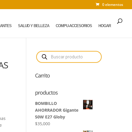
0 elementos
LANTES
SALUD Y BELLEZA
COMPU-ACCESORIOS
HOGAR
Búsqueda
de
productos
AS
Carrito
productos
BOMBILLO
AHORRADOR Gigante
50W E27 Globy
nas
$
35,000
e