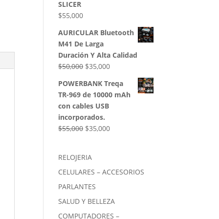
SLICER
$
55,000
AURICULAR Bluetooth
M41 De Larga
Duración Y Alta Calidad
El
El
$
50,000
$
35,000
precio
precio
POWERBANK Treqa
original
actual
TR-969 de 10000 mAh
era:
es:
con cables USB
$50,000.
$35,000.
incorporados.
El
El
$
55,000
$
35,000
precio
precio
original
actual
RELOJERIA
era:
es:
CELULARES – ACCESORIOS
$55,000.
$35,000.
PARLANTES
SALUD Y BELLEZA
COMPUTADORES –