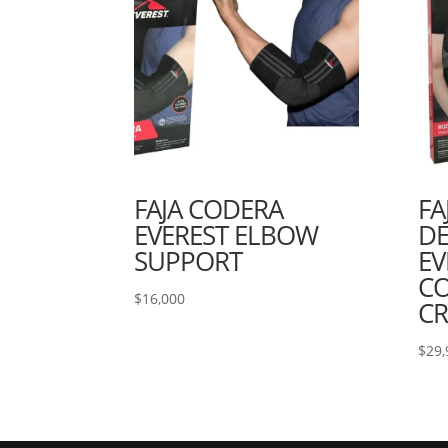
FAJA CODERA
FA
EVEREST ELBOW
DE
SUPPORT
EV
C
$
16,000
CR
$
29,