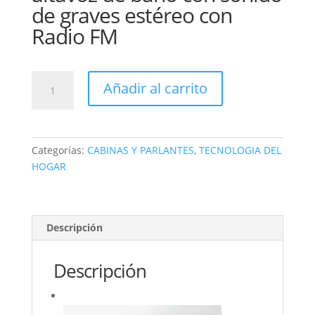
de graves estéreo con
Radio FM
PARLANTE
Añadir al carrito
mini
goobass
lp
v81
Categorías:
CABINAS Y PARLANTES
,
TECNOLOGIA DEL
resistente
HOGAR
agua
radio
cantidad
Descripción
Descripción