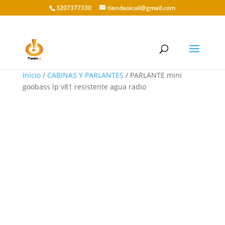
3207377330
tiendaoicali@gmail.com
Inicio
/
CABINAS Y PARLANTES
/ PARLANTE mini
goobass lp v81 resistente agua radio