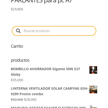
$
29,800
Búsqueda
de
productos
Carrito
productos
BOMBILLO AHORRADOR Gigante 50W E27
Globy
$
35,000
LINTERNA VENTILADOR SOLAR CAMPING GSH-
9299 Promo combo
El
El
$
32,500
$
28,000
precio
precio
MAQUINA AFEITAR SHAVER ELECTRICOS WM-