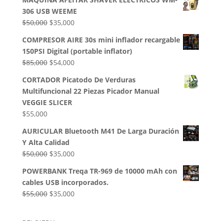
original
actual
306 USB WEEME
era:
es:
El
El
$
50,000
$
35,000
$32,500.
$28,000.
precio
precio
COMPRESOR AIRE 30s mini inflador recargable
original
actual
150PSI Digital (portable inflator)
era:
es:
El
El
$
85,000
$
54,000
$50,000.
$35,000.
precio
precio
CORTADOR Picatodo De Verduras
original
actual
Multifuncional 22 Piezas Picador Manual
era:
es:
VEGGIE SLICER
$85,000.
$54,000.
$
55,000
AURICULAR Bluetooth M41 De Larga Duración
Y Alta Calidad
El
El
$
50,000
$
35,000
precio
precio
POWERBANK Treqa TR-969 de 10000 mAh con
original
actual
cables USB incorporados.
era:
es:
El
El
$
55,000
$
35,000
$50,000.
$35,000.
precio
precio
original
actual