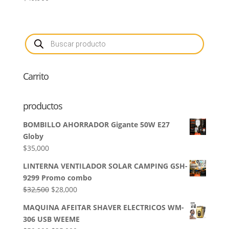
Búsqueda
de
productos
Carrito
productos
BOMBILLO AHORRADOR Gigante 50W E27
Globy
$
35,000
LINTERNA VENTILADOR SOLAR CAMPING GSH-
9299 Promo combo
El
El
$
32,500
$
28,000
precio
precio
MAQUINA AFEITAR SHAVER ELECTRICOS WM-
original
actual
306 USB WEEME
era:
es: