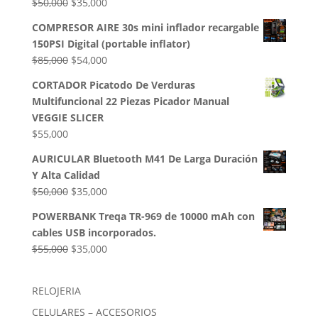
El
El
$
50,000
$
35,000
$32,500.
$28,000.
precio
precio
COMPRESOR AIRE 30s mini inflador recargable
original
actual
150PSI Digital (portable inflator)
era:
es:
El
El
$
85,000
$
54,000
$50,000.
$35,000.
precio
precio
CORTADOR Picatodo De Verduras
original
actual
Multifuncional 22 Piezas Picador Manual
era:
es:
VEGGIE SLICER
$85,000.
$54,000.
$
55,000
AURICULAR Bluetooth M41 De Larga Duración
Y Alta Calidad
El
El
$
50,000
$
35,000
precio
precio
POWERBANK Treqa TR-969 de 10000 mAh con
original
actual
cables USB incorporados.
era:
es:
El
El
$
55,000
$
35,000
$50,000.
$35,000.
precio
precio
original
actual
RELOJERIA
era:
es:
CELULARES – ACCESORIOS
$55,000.
$35,000.