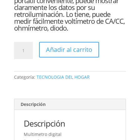
portátil conveniente, puede mostrar
claramente los datos por su
retroiluminación. Lo tiene, puede
medir fácilmente voltímetro de CA/CC,
ohmímetro, diodo.
MULTIMETRO
Añadir al carrito
Digital
830L
amperímetro
eléctrico
Categoría:
TECNOLOGIA DEL HOGAR
voltímetro
de
CC
CA
Descripción
diodo
de
Descripción
voltaje
cantidad
Multimetro digital