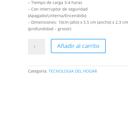
– Tiempo de carga 3-4 horas
– Con interruptor de seguridad
(Apagado/Linterna/Encendido)
– Dimensiones: 10cm (alto) x 5.5 cm (ancho) x 2.3 c
(profundidad – grosor)
Taser
Añadir al carrito
Tabano
Electric
800Type
5000kvolt
Categoría:
TECNOLOGIA DEL HOGAR
Defensa
cantidad