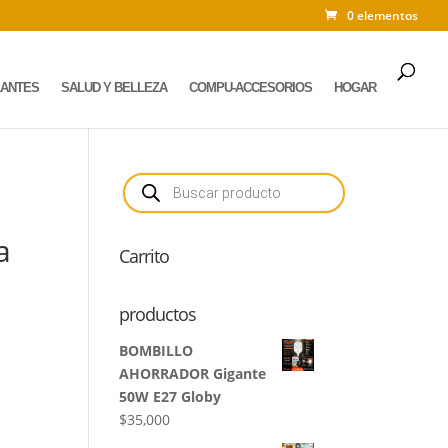
0 elementos
LANTES
SALUD Y BELLEZA
COMPU-ACCESORIOS
HOGAR
Búsqueda
de
productos
a
Carrito
productos
BOMBILLO
AHORRADOR Gigante
50W E27 Globy
$
35,000