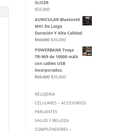
SLICER
$
55,000
AURICULAR Bluetooth
M41 De Larga
Duración Y Alta Calidad
El
El
$
50,000
$
35,000
precio
precio
POWERBANK Treqa
original
actual
TR-969 de 10000 mAh
era:
es:
con cables USB
$50,000.
$35,000.
incorporados.
El
El
$
55,000
$
35,000
precio
precio
original
actual
RELOJERIA
era:
es:
CELULARES – ACCESORIOS
$55,000.
$35,000.
PARLANTES
SALUD Y BELLEZA
COMPUTADORES –