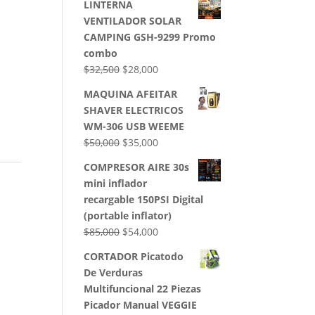
LINTERNA
VENTILADOR SOLAR
CAMPING GSH-9299 Promo
combo
m
El
El
$
32,500
$
28,000
precio
precio
MAQUINA AFEITAR
original
actual
SHAVER ELECTRICOS
era:
es:
WM-306 USB WEEME
$32,500.
$28,000.
El
El
$
50,000
$
35,000
precio
precio
COMPRESOR AIRE 30s
original
actual
mini inflador
era:
es:
recargable 150PSI Digital
$50,000.
$35,000.
(portable inflator)
El
El
$
85,000
$
54,000
precio
precio
CORTADOR Picatodo
original
actual
De Verduras
era:
es:
Multifuncional 22 Piezas
$85,000.
$54,000.
Picador Manual VEGGIE