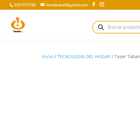
3207377330
tiendaoicali@gmail.com
Búsqueda
de
productos
Inicio
/
TECNOLOGIA DEL HOGAR
/ Taser Taban