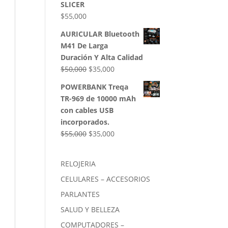
SLICER
$
55,000
AURICULAR Bluetooth
M41 De Larga
Duración Y Alta Calidad
El
El
$
50,000
$
35,000
precio
precio
POWERBANK Treqa
original
actual
TR-969 de 10000 mAh
era:
es:
con cables USB
$50,000.
$35,000.
incorporados.
El
El
$
55,000
$
35,000
precio
precio
original
actual
RELOJERIA
era:
es:
CELULARES – ACCESORIOS
$55,000.
$35,000.
PARLANTES
SALUD Y BELLEZA
COMPUTADORES –