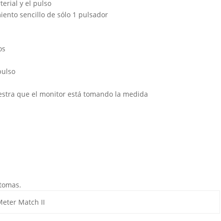
erial y el pulso
ento sencillo de sólo 1 pulsador
os
pulso
estra que el monitor está tomando la medida
 tomas.
eter Match II