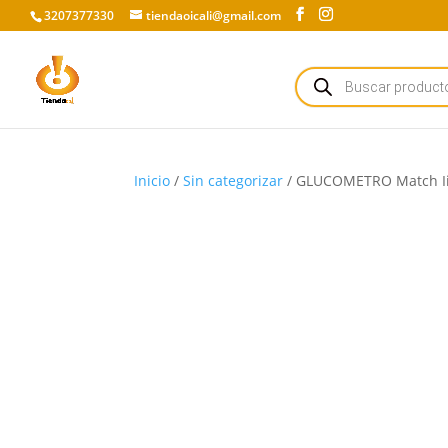
3207377330
tiendaoicali@gmail.com
Búsqueda
de
productos
Inicio
/
Sin categorizar
/ GLUCOMETRO Match Ii 