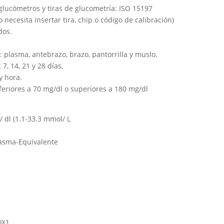
glucómetros y tiras de glucometría: ISO 15197
o necesita insertar tira, chip o código de calibración)
dos.
 plasma, antebrazo, brazo, pantorrilla y muslo.
7, 14, 21 y 28 días.
y hora.
nferiores a 70 mg/dl o superiores a 180 mg/dl
 dl (1.1-33.3 mmol/ L
lasma-Equivalente
)X1