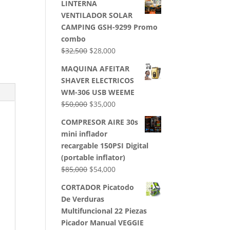
LINTERNA
VENTILADOR SOLAR
CAMPING GSH-9299 Promo
combo
El
El
$
32,500
$
28,000
precio
precio
MAQUINA AFEITAR
original
actual
SHAVER ELECTRICOS
era:
es:
WM-306 USB WEEME
$32,500.
$28,000.
El
El
$
50,000
$
35,000
precio
precio
COMPRESOR AIRE 30s
original
actual
mini inflador
era:
es:
recargable 150PSI Digital
$50,000.
$35,000.
(portable inflator)
El
El
$
85,000
$
54,000
precio
precio
CORTADOR Picatodo
original
actual
De Verduras
era:
es:
Multifuncional 22 Piezas
$85,000.
$54,000.
Picador Manual VEGGIE