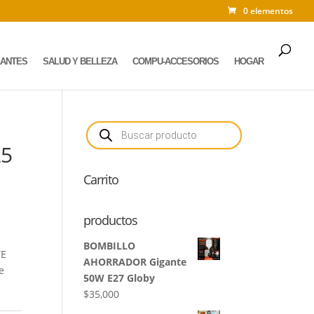
0 elementos
LANTES
SALUD Y BELLEZA
COMPU-ACCESORIOS
HOGAR
Búsqueda
de
productos
25
Carrito
productos
BOMBILLO
TE
AHORRADOR Gigante
e
50W E27 Globy
$
35,000