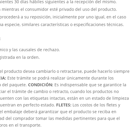
uientes 30 días hábiles siguientes a la recepción del mismo.
á mientras el consumidor esté privado del uso del producto.
procederá a su reposición, inicialmente por uno igual, en el caso
a especie, similares características o especificaciones técnicas.
:
cnico y las causales de rechazo.
gistrada en la orden.
 el producto desea cambiarlo o retractarse, puede hacerlo siempre
IA:
Este trámite se podrá realizar únicamente durante los
bo del paquete.
CONDICIÓN
:
Es indispensable que se garantice la
ciar el trámite de cambio o retracto, cuando los productos no
uenten con las etiquetas intactas, están en un estado de limpieza
ncuentran en perfecto estado.
FLETES:
Los costos de los fletes y
 el embalaje deberá garantizar que el producto se reciba en
dad del comprador tomar las medidas pertinentes para que el
oros en el transporte.