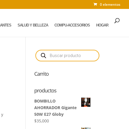
0 elementos
LANTES
SALUD Y BELLEZA
COMPU-ACCESORIOS
HOGAR
Búsqueda
de
productos
Carrito
productos
BOMBILLO
AHORRADOR Gigante
50W E27 Globy
 y
$
35,000