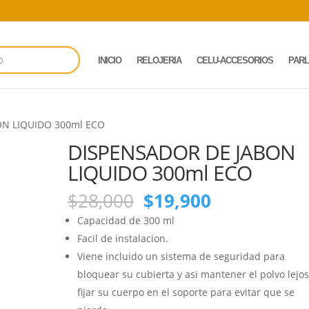
INICIO
RELOJERIA
CELU-ACCESORIOS
PAR
ON LIQUIDO 300ml ECO
DISPENSADOR DE JABON
LIQUIDO 300ml ECO
El
El
$
28,000
$
19,900
precio
precio
Capacidad de 300 ml
original
actual
Facil de instalacion.
era:
es:
Viene incluido un sistema de seguridad para
$28,000.
$19,900.
bloquear su cubierta y asi mantener el polvo lejos
fijar su cuerpo en el soporte para evitar que se