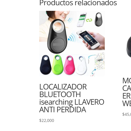
Productos relacionados
MO
LOCALIZADOR
CA
BLUETOOTH
E
isearching LLAVERO
WE
ANTI PERDIDA
$
45,
$
22,000