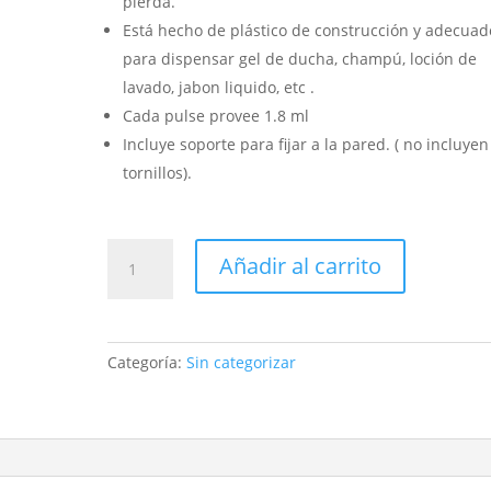
pierda.
Está hecho de plástico de construcción y adecuad
para dispensar gel de ducha, champú, loción de
lavado, jabon liquido, etc .
Cada pulse provee 1.8 ml
Incluye soporte para fijar a la pared. ( no incluyen
tornillos).
DISPENSADOR
Añadir al carrito
DE
JABON
LIQUIDO
300ml
Categoría:
Sin categorizar
ECO
cantidad