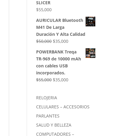
SLICER
$
55,000
AURICULAR Bluetooth
M41 De Larga
Duración Y Alta Calidad
El
El
$
50,000
$
35,000
precio
precio
POWERBANK Treqa
original
actual
TR-969 de 10000 mAh
era:
es:
con cables USB
$50,000.
$35,000.
incorporados.
El
El
$
55,000
$
35,000
precio
precio
original
actual
RELOJERIA
era:
es:
CELULARES – ACCESORIOS
$55,000.
$35,000.
PARLANTES
SALUD Y BELLEZA
COMPUTADORES –