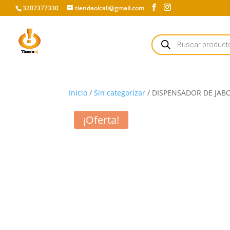
3207377330
tiendaoicali@gmail.com
Búsqueda
de
productos
Inicio
/
Sin categorizar
/ DISPENSADOR DE JAB
¡Oferta!