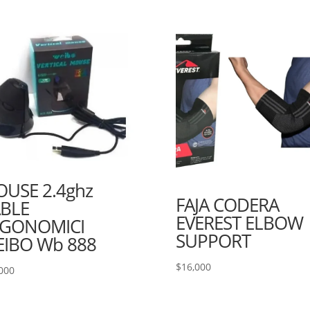
USE 2.4ghz
FAJA CODERA
BLE
EVEREST ELBOW
RGONOMICI
SUPPORT
IBO Wb 888
$
16,000
000