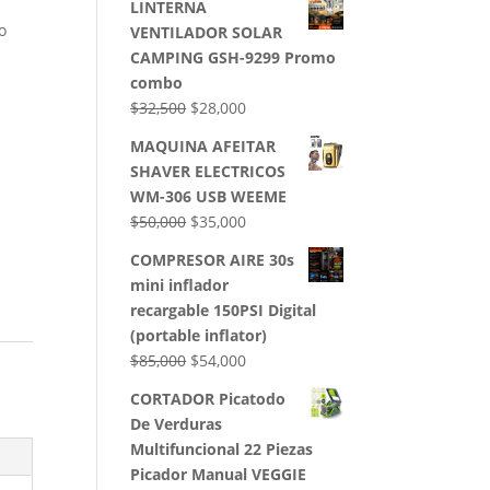
LINTERNA
o
VENTILADOR SOLAR
CAMPING GSH-9299 Promo
combo
El
El
$
32,500
$
28,000
precio
precio
MAQUINA AFEITAR
original
actual
SHAVER ELECTRICOS
era:
es:
WM-306 USB WEEME
$32,500.
$28,000.
El
El
$
50,000
$
35,000
precio
precio
COMPRESOR AIRE 30s
original
actual
mini inflador
era:
es:
recargable 150PSI Digital
$50,000.
$35,000.
(portable inflator)
El
El
$
85,000
$
54,000
precio
precio
CORTADOR Picatodo
original
actual
De Verduras
era:
es:
Multifuncional 22 Piezas
$85,000.
$54,000.
Picador Manual VEGGIE