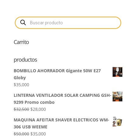
Búsqueda
de
productos
Carrito
productos
BOMBILLO AHORRADOR Gigante 50W E27
Globy
$
35,000
LINTERNA VENTILADOR SOLAR CAMPING GSH-
9299 Promo combo
El
El
$
32,500
$
28,000
precio
precio
MAQUINA AFEITAR SHAVER ELECTRICOS WM-
original
actual
306 USB WEEME
era:
es:
El
El
$
50,000
$
35,000