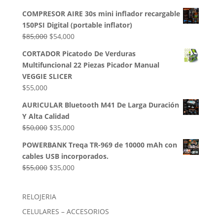
$32,500.
$28,000.
precio
precio
COMPRESOR AIRE 30s mini inflador recargable
original
actual
150PSI Digital (portable inflator)
era:
es:
El
El
$
85,000
$
54,000
$50,000.
$35,000.
precio
precio
CORTADOR Picatodo De Verduras
original
actual
Multifuncional 22 Piezas Picador Manual
era:
es:
VEGGIE SLICER
$85,000.
$54,000.
$
55,000
AURICULAR Bluetooth M41 De Larga Duración
Y Alta Calidad
El
El
$
50,000
$
35,000
precio
precio
POWERBANK Treqa TR-969 de 10000 mAh con
original
actual
cables USB incorporados.
era:
es:
El
El
$
55,000
$
35,000
$50,000.
$35,000.
precio
precio
original
actual
RELOJERIA
era:
es:
CELULARES – ACCESORIOS
$55,000.
$35,000.