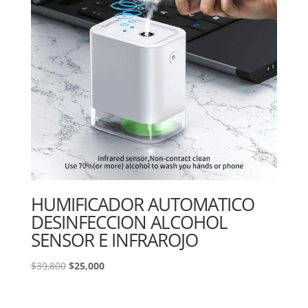
HUMIFICADOR AUTOMATICO
DESINFECCION ALCOHOL
SENSOR E INFRAROJO
El
El
$
39,800
$
25,000
precio
precio
original
actual