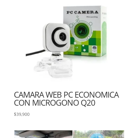
era:
es:
$39,800.
$25,000.
CAMARA WEB PC ECONOMICA
CON MICROGONO Q20
$
39,900