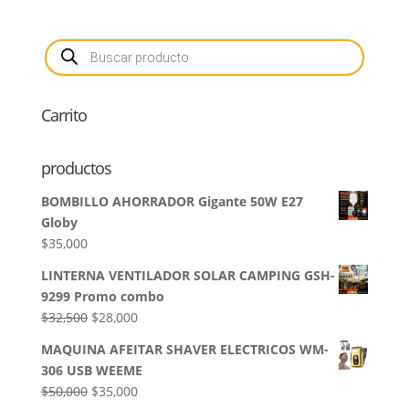
Búsqueda
de
productos
Carrito
productos
BOMBILLO AHORRADOR Gigante 50W E27
Globy
$
35,000
LINTERNA VENTILADOR SOLAR CAMPING GSH-
9299 Promo combo
El
El
$
32,500
$
28,000
precio
precio
MAQUINA AFEITAR SHAVER ELECTRICOS WM-
original
actual
306 USB WEEME
era:
es:
El
El
$
50,000
$
35,000
$32,500.
$28,000.