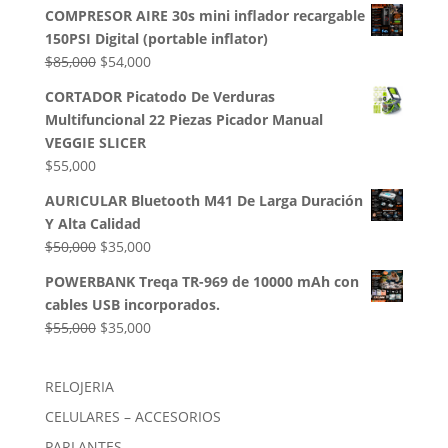
precio
precio
COMPRESOR AIRE 30s mini inflador recargable
original
actual
150PSI Digital (portable inflator)
era:
es:
El
El
$
85,000
$
54,000
$50,000.
$35,000.
precio
precio
CORTADOR Picatodo De Verduras
original
actual
Multifuncional 22 Piezas Picador Manual
era:
es:
VEGGIE SLICER
$85,000.
$54,000.
$
55,000
AURICULAR Bluetooth M41 De Larga Duración
Y Alta Calidad
El
El
$
50,000
$
35,000
precio
precio
POWERBANK Treqa TR-969 de 10000 mAh con
original
actual
cables USB incorporados.
era:
es:
El
El
$
55,000
$
35,000
$50,000.
$35,000.
precio
precio
original
actual
RELOJERIA
era:
es:
CELULARES – ACCESORIOS
$55,000.
$35,000.
PARLANTES