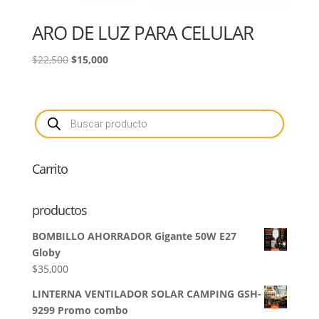
ARO DE LUZ PARA CELULAR
El
El
$
22,500
$
15,000
precio
precio
original
actual
era:
es:
Búsqueda
de
$22,500.
$15,000.
productos
Carrito
productos
BOMBILLO AHORRADOR Gigante 50W E27
Globy
$
35,000
LINTERNA VENTILADOR SOLAR CAMPING GSH-
9299 Promo combo