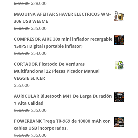
El
El
$
32,500
$
28,000
precio
precio
MAQUINA AFEITAR SHAVER ELECTRICOS WM-
original
actual
306 USB WEEME
era:
es:
El
El
$
50,000
$
35,000
$32,500.
$28,000.
precio
precio
COMPRESOR AIRE 30s mini inflador recargable
original
actual
150PSI Digital (portable inflator)
era:
es:
El
El
$
85,000
$
54,000
$50,000.
$35,000.
precio
precio
CORTADOR Picatodo De Verduras
original
actual
Multifuncional 22 Piezas Picador Manual
era:
es:
VEGGIE SLICER
$85,000.
$54,000.
$
55,000
AURICULAR Bluetooth M41 De Larga Duración
Y Alta Calidad
El
El
$
50,000
$
35,000
precio
precio
POWERBANK Treqa TR-969 de 10000 mAh con
original
actual
cables USB incorporados.
era:
es:
El
El
$
55,000
$
35,000