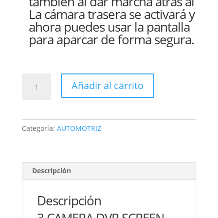
también al dar marcha atrás al
La cámara trasera se activará y
ahora puedes usar la pantalla
para aparcar de forma segura.
CÁMARA
Añadir al carrito
AUTO
PORTATIL
3
LENTES
Categoría:
AUTOMOTRIZ
JIANGENG
full
hd
1080p
Descripción
jg-
x001
Descripción
cantidad