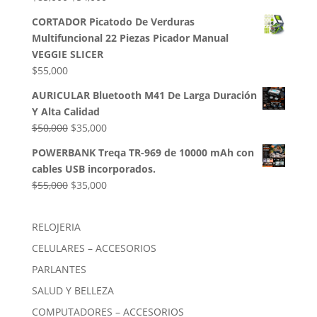
$50,000.
$35,000.
precio
precio
CORTADOR Picatodo De Verduras
original
actual
Multifuncional 22 Piezas Picador Manual
era:
es:
VEGGIE SLICER
$85,000.
$54,000.
$
55,000
AURICULAR Bluetooth M41 De Larga Duración
Y Alta Calidad
El
El
$
50,000
$
35,000
precio
precio
POWERBANK Treqa TR-969 de 10000 mAh con
original
actual
cables USB incorporados.
era:
es:
El
El
$
55,000
$
35,000
$50,000.
$35,000.
precio
precio
original
actual
RELOJERIA
era:
es:
CELULARES – ACCESORIOS
$55,000.
$35,000.
PARLANTES
SALUD Y BELLEZA
COMPUTADORES – ACCESORIOS