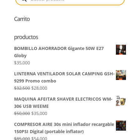
productos
Carrito
productos
BOMBILLO AHORRADOR Gigante 50W E27
Globy
$
35,000
LINTERNA VENTILADOR SOLAR CAMPING GSH-
9299 Promo combo
El
El
$
32,500
$
28,000
precio
precio
MAQUINA AFEITAR SHAVER ELECTRICOS WM-
original
actual
306 USB WEEME
era:
es:
El
El
$
50,000
$
35,000
$32,500.
$28,000.
precio
precio
COMPRESOR AIRE 30s mini inflador recargable
original
actual
150PSI Digital (portable inflator)
era:
es:
El
El
$
85,000
$
54,000