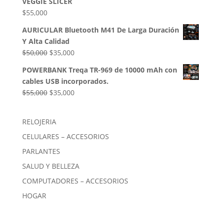
VEGGIE SLICER
$85,000.
$54,000.
$
55,000
AURICULAR Bluetooth M41 De Larga Duración
Y Alta Calidad
El
El
$
50,000
$
35,000
precio
precio
POWERBANK Treqa TR-969 de 10000 mAh con
original
actual
cables USB incorporados.
era:
es:
El
El
$
55,000
$
35,000
$50,000.
$35,000.
precio
precio
original
actual
RELOJERIA
era:
es:
CELULARES – ACCESORIOS
$55,000.
$35,000.
PARLANTES
SALUD Y BELLEZA
COMPUTADORES – ACCESORIOS
HOGAR