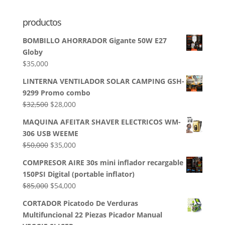
productos
BOMBILLO AHORRADOR Gigante 50W E27
Globy
$
35,000
LINTERNA VENTILADOR SOLAR CAMPING GSH-
9299 Promo combo
El
El
$
32,500
$
28,000
precio
precio
MAQUINA AFEITAR SHAVER ELECTRICOS WM-
original
actual
306 USB WEEME
era:
es:
El
El
$
50,000
$
35,000
$32,500.
$28,000.
precio
precio
COMPRESOR AIRE 30s mini inflador recargable
original
actual
150PSI Digital (portable inflator)
era:
es:
El
El
$
85,000
$
54,000
$50,000.
$35,000.
precio
precio
CORTADOR Picatodo De Verduras
original
actual
Multifuncional 22 Piezas Picador Manual
era:
es: