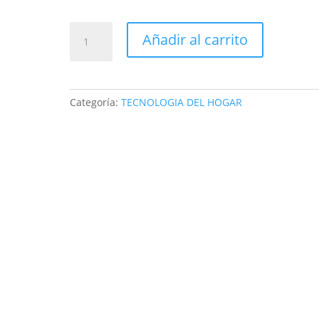
VENTILADOR
Añadir al carrito
PARA
CARRO
doble
12
Categoría:
TECNOLOGIA DEL HOGAR
Vlt
Mitchell
mars
t304
cantidad