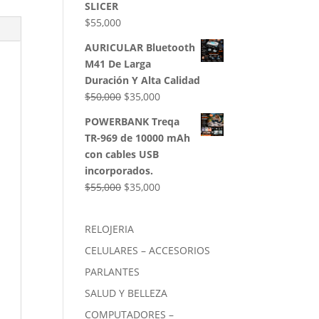
SLICER
$
55,000
AURICULAR Bluetooth
M41 De Larga
Duración Y Alta Calidad
El
El
$
50,000
$
35,000
precio
precio
POWERBANK Treqa
original
actual
TR-969 de 10000 mAh
era:
es:
con cables USB
$50,000.
$35,000.
incorporados.
El
El
$
55,000
$
35,000
precio
precio
original
actual
RELOJERIA
era:
es:
CELULARES – ACCESORIOS
$55,000.
$35,000.
PARLANTES
SALUD Y BELLEZA
COMPUTADORES –