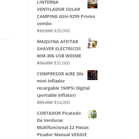
LINTERNA
VENTILADOR SOLAR
CAMPING GSH-9299 Promo
combo
El
El
$
32,500
$
28,000
precio
precio
MAQUINA AFEITAR
original
actual
SHAVER ELECTRICOS
era:
es:
WM-306 USB WEEME
$32,500.
$28,000.
El
El
$
50,000
$
35,000
precio
precio
COMPRESOR AIRE 30s
original
actual
mini inflador
era:
es:
recargable 150PSI Digital
$50,000.
$35,000.
(portable inflator)
El
El
$
85,000
$
54,000
precio
precio
CORTADOR Picatodo
original
actual
De Verduras
era:
es:
Multifuncional 22 Piezas
$85,000.
$54,000.
Picador Manual VEGGIE