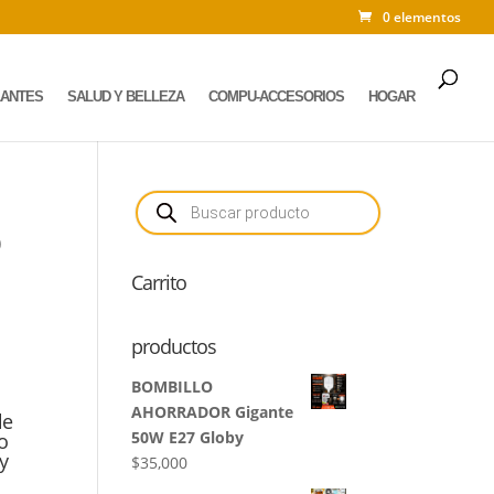
0 elementos
LANTES
SALUD Y BELLEZA
COMPU-ACCESORIOS
HOGAR
Búsqueda
de
productos
O
Carrito
productos
BOMBILLO
AHORRADOR Gigante
le
50W E27 Globy
o
y
$
35,000