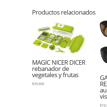
Productos relacionados
MAGIC NICER DICER
rebanador de
vegetales y frutas
GA
RE
$
39,900
au
vi
$
16,