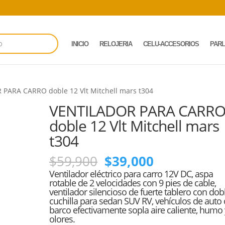
INICIO
RELOJERIA
CELU-ACCESORIOS
PAR
PARA CARRO doble 12 Vlt Mitchell mars t304
VENTILADOR PARA CARR
doble 12 Vlt Mitchell mars
t304
El
El
$
59,900
$
39,000
precio
precio
Ventilador eléctrico para carro 12V DC, aspa
original
actual
rotable de 2 velocidades con 9 pies de cable,
ventilador silencioso de fuerte tablero con dob
era:
es:
cuchilla para sedan SUV RV, vehículos de auto 
$59,900.
$39,000.
barco efectivamente sopla aire caliente, humo 
olores.