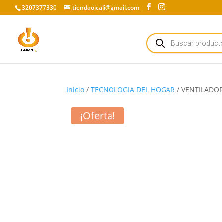
3207377330
tiendaoicali@gmail.com
Búsqueda
de
productos
Inicio
/
TECNOLOGIA DEL HOGAR
/ VENTILADOR 
¡Oferta!