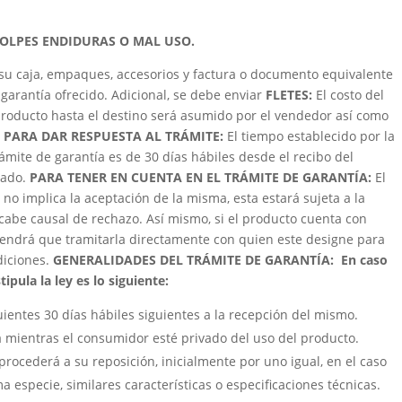
GOLPES ENDIDURAS O MAL USO.
su caja, empaques, accesorios y factura o documento equivalente
garantía ofrecido. Adicional, se debe enviar
FLETES:
El costo del
roducto hasta el destino será asumido por el vendedor así como
 PARA DAR RESPUESTA AL TRÁMITE:
El tiempo establecido por la
trámite de garantía es de 30 días hábiles desde el recibo del
zado.
PARA TENER EN CUENTA EN EL TRÁMITE DE GARANTÍA:
El
 no implica la aceptación de la misma, esta estará sujeta a la
cabe causal de rechazo. Así mismo, si el producto cuenta con
e tendrá que tramitarla directamente con quien este designe para
ndiciones.
GENERALIDADES DEL TRÁMITE DE GARANTÍA:
En caso
ipula la ley es lo siguiente:
uientes 30 días hábiles siguientes a la recepción del mismo.
á mientras el consumidor esté privado del uso del producto.
procederá a su reposición, inicialmente por uno igual, en el caso
a especie, similares características o especificaciones técnicas.