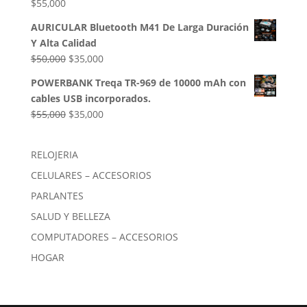
$
55,000
AURICULAR Bluetooth M41 De Larga Duración
Y Alta Calidad
El
El
$
50,000
$
35,000
precio
precio
POWERBANK Treqa TR-969 de 10000 mAh con
original
actual
cables USB incorporados.
era:
es:
El
El
$
55,000
$
35,000
$50,000.
$35,000.
precio
precio
original
actual
RELOJERIA
era:
es:
CELULARES – ACCESORIOS
$55,000.
$35,000.
PARLANTES
SALUD Y BELLEZA
COMPUTADORES – ACCESORIOS
HOGAR