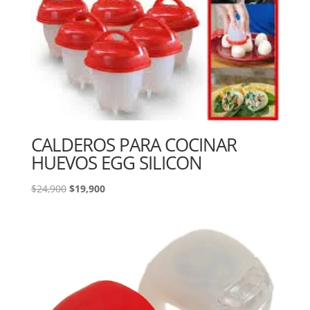
CALDEROS PARA COCINAR
HUEVOS EGG SILICON
El
El
$
24,900
$
19,900
precio
precio
original
actual
era:
es:
$24,900.
$19,900.