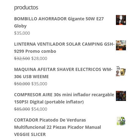
productos
BOMBILLO AHORRADOR Gigante 50W E27
Globy
$
35,000
LINTERNA VENTILADOR SOLAR CAMPING GSH-
9299 Promo combo
El
El
$
32,500
$
28,000
precio
precio
MAQUINA AFEITAR SHAVER ELECTRICOS WM-
original
actual
306 USB WEEME
era:
es:
El
El
$
50,000
$
35,000
$32,500.
$28,000.
precio
precio
COMPRESOR AIRE 30s mini inflador recargable
original
actual
150PSI Digital (portable inflator)
era:
es:
El
El
$
85,000
$
54,000
$50,000.
$35,000.
precio
precio
CORTADOR Picatodo De Verduras
original
actual
Multifuncional 22 Piezas Picador Manual
era:
es:
VEGGIE SLICER
$85,000.
$54,000.