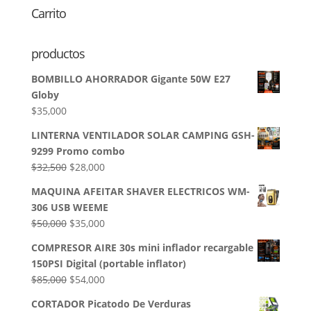
Carrito
productos
BOMBILLO AHORRADOR Gigante 50W E27
Globy
$
35,000
LINTERNA VENTILADOR SOLAR CAMPING GSH-
9299 Promo combo
El
El
$
32,500
$
28,000
precio
precio
MAQUINA AFEITAR SHAVER ELECTRICOS WM-
original
actual
306 USB WEEME
era:
es:
El
El
$
50,000
$
35,000
$32,500.
$28,000.
precio
precio
COMPRESOR AIRE 30s mini inflador recargable
original
actual
150PSI Digital (portable inflator)
era:
es:
El
El
$
85,000
$
54,000
$50,000.
$35,000.
precio
precio
CORTADOR Picatodo De Verduras
original
actual