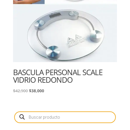
BASCULA PERSONAL SCALE
VIDRIO REDONDO
El
El
$
42,900
$
38,000
precio
precio
original
actual
era:
es:
Búsqueda
de
$42,900.
$38,000.
productos