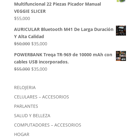
Multifuncional 22 Piezas Picador Manual
era:
es:
VEGGIE SLICER
$85,000.
$54,000.
$
55,000
AURICULAR Bluetooth M41 De Larga Duración
Y Alta Calidad
El
El
$
50,000
$
35,000
precio
precio
POWERBANK Treqa TR-969 de 10000 mAh con
original
actual
cables USB incorporados.
era:
es:
El
El
$
55,000
$
35,000
$50,000.
$35,000.
precio
precio
original
actual
RELOJERIA
era:
es:
CELULARES – ACCESORIOS
$55,000.
$35,000.
PARLANTES
SALUD Y BELLEZA
COMPUTADORES – ACCESORIOS
HOGAR