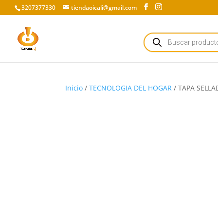
3207377330
tiendaoicali@gmail.com
Búsqueda
de
productos
Inicio
/
TECNOLOGIA DEL HOGAR
/ TAPA SELL