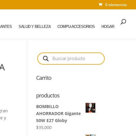
0 elementos
LANTES
SALUD Y BELLEZA
COMPU-ACCESORIOS
HOGAR
Búsqueda
de
productos
A
Carrito
productos
BOMBILLO
gran
AHORRADOR Gigante
te y
50W E27 Globy
$
35,000