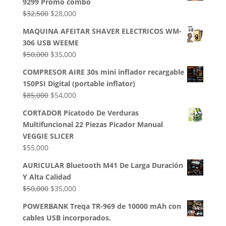
9299 Promo combo
El
El
$
32,500
$
28,000
precio
precio
MAQUINA AFEITAR SHAVER ELECTRICOS WM-
original
actual
306 USB WEEME
era:
es:
El
El
$
50,000
$
35,000
$32,500.
$28,000.
precio
precio
COMPRESOR AIRE 30s mini inflador recargable
original
actual
150PSI Digital (portable inflator)
era:
es:
El
El
$
85,000
$
54,000
$50,000.
$35,000.
precio
precio
CORTADOR Picatodo De Verduras
original
actual
Multifuncional 22 Piezas Picador Manual
era:
es:
VEGGIE SLICER
$85,000.
$54,000.
$
55,000
AURICULAR Bluetooth M41 De Larga Duración
Y Alta Calidad
El
El
$
50,000
$
35,000
precio
precio
POWERBANK Treqa TR-969 de 10000 mAh con
original
actual
cables USB incorporados.
era:
es: