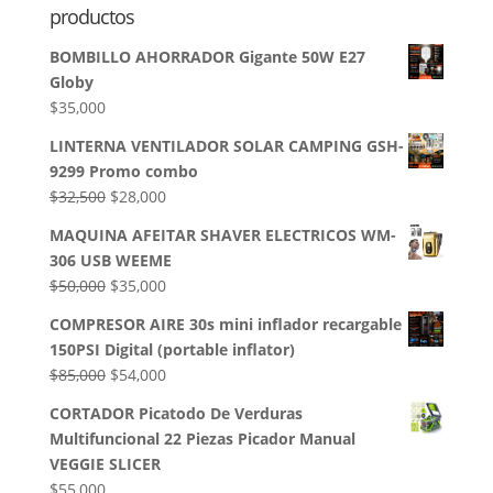
productos
BOMBILLO AHORRADOR Gigante 50W E27
Globy
$
35,000
LINTERNA VENTILADOR SOLAR CAMPING GSH-
9299 Promo combo
El
El
$
32,500
$
28,000
precio
precio
MAQUINA AFEITAR SHAVER ELECTRICOS WM-
original
actual
306 USB WEEME
era:
es:
El
El
$
50,000
$
35,000
$32,500.
$28,000.
precio
precio
COMPRESOR AIRE 30s mini inflador recargable
original
actual
150PSI Digital (portable inflator)
era:
es:
El
El
$
85,000
$
54,000
$50,000.
$35,000.
precio
precio
CORTADOR Picatodo De Verduras
original
actual
Multifuncional 22 Piezas Picador Manual
era:
es:
VEGGIE SLICER
$85,000.
$54,000.
$
55,000