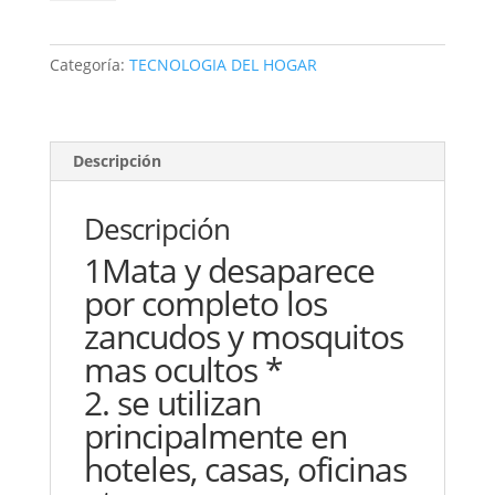
Aparato
Electrico
+
Categoría:
TECNOLOGIA DEL HOGAR
Liquido
Mata
Zancudos
Mosquito
Descripción
Repuesto
(15mil)
Descripción
-2x50mil
cantidad
1Mata y desaparece
por completo los
zancudos y mosquitos
mas ocultos *
2. se utilizan
principalmente en
hoteles, casas, oficinas