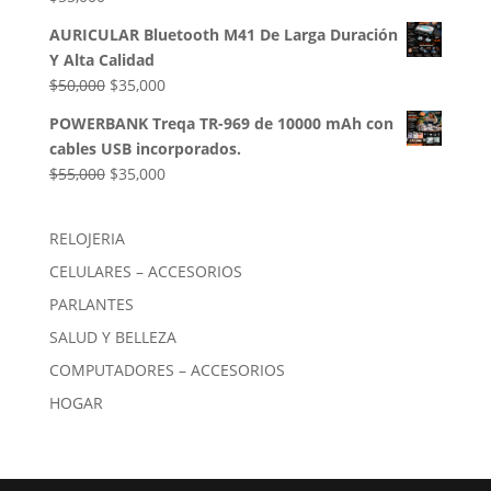
AURICULAR Bluetooth M41 De Larga Duración
Y Alta Calidad
El
El
$
50,000
$
35,000
precio
precio
POWERBANK Treqa TR-969 de 10000 mAh con
original
actual
cables USB incorporados.
era:
es:
El
El
$
55,000
$
35,000
$50,000.
$35,000.
precio
precio
original
actual
RELOJERIA
era:
es:
CELULARES – ACCESORIOS
$55,000.
$35,000.
PARLANTES
SALUD Y BELLEZA
COMPUTADORES – ACCESORIOS
HOGAR