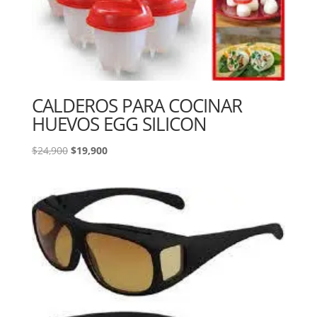
CALDEROS PARA COCINAR
HUEVOS EGG SILICON
El
El
$
24,900
$
19,900
precio
precio
original
actual
era:
es:
$24,900.
$19,900.