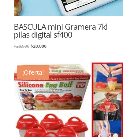
BASCULA mini Gramera 7kl
pilas digital sf400
El
El
$
28,900
$
20,000
precio
precio
original
actual
era:
es:
¡Oferta!
$28,900.
$20,000.