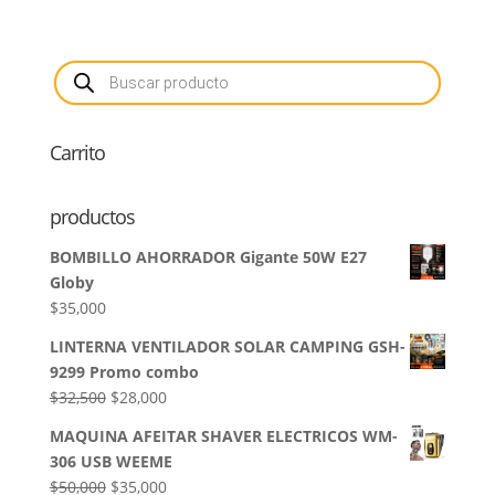
Búsqueda
de
productos
Carrito
productos
BOMBILLO AHORRADOR Gigante 50W E27
Globy
$
35,000
LINTERNA VENTILADOR SOLAR CAMPING GSH-
9299 Promo combo
El
El
$
32,500
$
28,000
precio
precio
MAQUINA AFEITAR SHAVER ELECTRICOS WM-
original
actual
306 USB WEEME
era:
es:
El
El
$
50,000
$
35,000