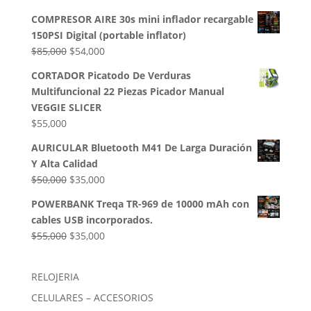
$32,500.
$28,000.
precio
precio
COMPRESOR AIRE 30s mini inflador recargable
original
actual
150PSI Digital (portable inflator)
era:
es:
El
El
$
85,000
$
54,000
$50,000.
$35,000.
precio
precio
CORTADOR Picatodo De Verduras
original
actual
Multifuncional 22 Piezas Picador Manual
era:
es:
VEGGIE SLICER
$85,000.
$54,000.
$
55,000
AURICULAR Bluetooth M41 De Larga Duración
Y Alta Calidad
El
El
$
50,000
$
35,000
precio
precio
POWERBANK Treqa TR-969 de 10000 mAh con
original
actual
cables USB incorporados.
era:
es:
El
El
$
55,000
$
35,000
$50,000.
$35,000.
precio
precio
original
actual
RELOJERIA
era:
es:
CELULARES – ACCESORIOS
$55,000.
$35,000.