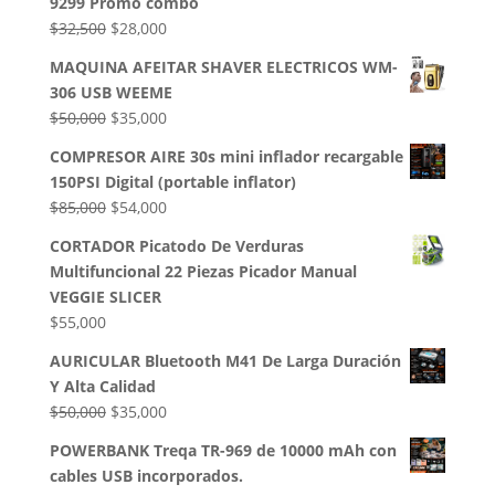
9299 Promo combo
El
El
$
32,500
$
28,000
precio
precio
MAQUINA AFEITAR SHAVER ELECTRICOS WM-
original
actual
306 USB WEEME
era:
es:
El
El
$
50,000
$
35,000
$32,500.
$28,000.
precio
precio
COMPRESOR AIRE 30s mini inflador recargable
original
actual
150PSI Digital (portable inflator)
era:
es:
El
El
$
85,000
$
54,000
$50,000.
$35,000.
precio
precio
CORTADOR Picatodo De Verduras
original
actual
Multifuncional 22 Piezas Picador Manual
era:
es:
VEGGIE SLICER
$85,000.
$54,000.
$
55,000
AURICULAR Bluetooth M41 De Larga Duración
Y Alta Calidad
El
El
$
50,000
$
35,000
precio
precio
POWERBANK Treqa TR-969 de 10000 mAh con
original
actual
cables USB incorporados.
era:
es: