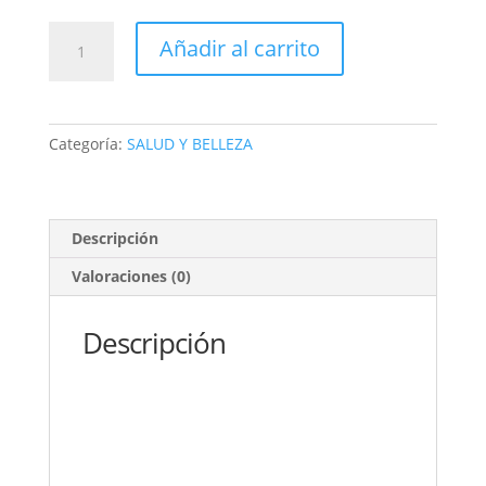
MASAJEADOR
Añadir al carrito
CON
LUZ
MED
ESTIRAMIENTO
Categoría:
SALUD Y BELLEZA
FACIAL
🧖🏻‍♀
XH-
010
Descripción
cantidad
Valoraciones (0)
Descripción