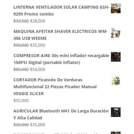
LINTERNA VENTILADOR SOLAR CAMPING GSH-
9299 Promo combo
El
El
$
32,500
$
28,000
precio
precio
MAQUINA AFEITAR SHAVER ELECTRICOS WM-
original
actual
306 USB WEEME
era:
es:
El
El
$
50,000
$
35,000
$32,500.
$28,000.
precio
precio
COMPRESOR AIRE 30s mini inflador recargable
original
actual
150PSI Digital (portable inflator)
era:
es:
El
El
$
85,000
$
54,000
$50,000.
$35,000.
precio
precio
CORTADOR Picatodo De Verduras
original
actual
Multifuncional 22 Piezas Picador Manual
era:
es:
VEGGIE SLICER
$85,000.
$54,000.
$
55,000
AURICULAR Bluetooth M41 De Larga Duración
Y Alta Calidad
El
El
$
50,000
$
35,000
precio
precio