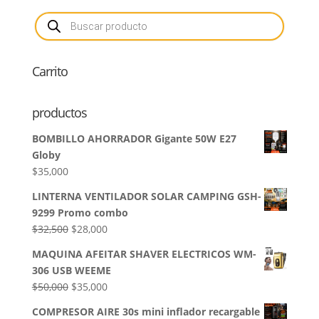
Búsqueda
de
productos
Carrito
productos
BOMBILLO AHORRADOR Gigante 50W E27
Globy
$
35,000
LINTERNA VENTILADOR SOLAR CAMPING GSH-
9299 Promo combo
El
El
$
32,500
$
28,000
precio
precio
MAQUINA AFEITAR SHAVER ELECTRICOS WM-
original
actual
306 USB WEEME
era:
es:
El
El
$
50,000
$
35,000
$32,500.
$28,000.
precio
precio
COMPRESOR AIRE 30s mini inflador recargable
original
actual