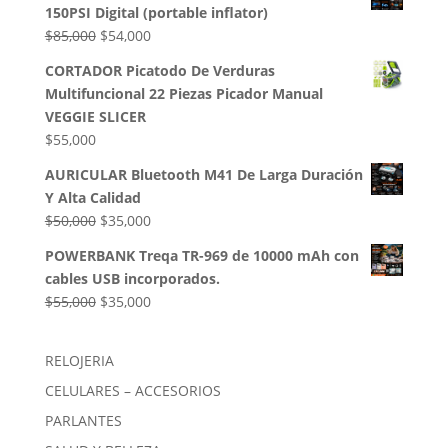
150PSI Digital (portable inflator)
era:
es:
El
El
$
85,000
$
54,000
$50,000.
$35,000.
precio
precio
CORTADOR Picatodo De Verduras
original
actual
Multifuncional 22 Piezas Picador Manual
era:
es:
VEGGIE SLICER
$85,000.
$54,000.
$
55,000
AURICULAR Bluetooth M41 De Larga Duración
Y Alta Calidad
El
El
$
50,000
$
35,000
precio
precio
POWERBANK Treqa TR-969 de 10000 mAh con
original
actual
cables USB incorporados.
era:
es:
El
El
$
55,000
$
35,000
$50,000.
$35,000.
precio
precio
original
actual
RELOJERIA
era:
es:
CELULARES – ACCESORIOS
$55,000.
$35,000.
PARLANTES