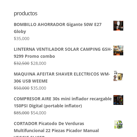
productos
BOMBILLO AHORRADOR Gigante 50W E27
Globy
$
35,000
LINTERNA VENTILADOR SOLAR CAMPING GSH-
9299 Promo combo
El
El
$
32,500
$
28,000
precio
precio
MAQUINA AFEITAR SHAVER ELECTRICOS WM-
original
actual
306 USB WEEME
era:
es:
El
El
$
50,000
$
35,000
$32,500.
$28,000.
precio
precio
COMPRESOR AIRE 30s mini inflador recargable
original
actual
150PSI Digital (portable inflator)
era:
es:
El
El
$
85,000
$
54,000
$50,000.
$35,000.
precio
precio
CORTADOR Picatodo De Verduras
original
actual
Multifuncional 22 Piezas Picador Manual
era:
es: