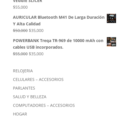
VEGGIE SLICER
$85,000.
$54,000.
$
55,000
AURICULAR Bluetooth M41 De Larga Duración
Y Alta Calidad
El
El
$
50,000
$
35,000
precio
precio
POWERBANK Treqa TR-969 de 10000 mAh con
original
actual
cables USB incorporados.
era:
es:
El
El
$
55,000
$
35,000
$50,000.
$35,000.
precio
precio
original
actual
RELOJERIA
era:
es:
CELULARES – ACCESORIOS
$55,000.
$35,000.
PARLANTES
SALUD Y BELLEZA
COMPUTADORES – ACCESORIOS
HOGAR