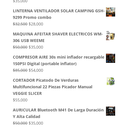
$
35,000
LINTERNA VENTILADOR SOLAR CAMPING GSH-
9299 Promo combo
El
El
$
32,500
$
28,000
precio
precio
MAQUINA AFEITAR SHAVER ELECTRICOS WM-
original
actual
306 USB WEEME
era:
es:
El
El
$
50,000
$
35,000
$32,500.
$28,000.
precio
precio
COMPRESOR AIRE 30s mini inflador recargable
original
actual
150PSI Digital (portable inflator)
era:
es:
El
El
$
85,000
$
54,000
$50,000.
$35,000.
precio
precio
CORTADOR Picatodo De Verduras
original
actual
Multifuncional 22 Piezas Picador Manual
era:
es:
VEGGIE SLICER
$85,000.
$54,000.
$
55,000
AURICULAR Bluetooth M41 De Larga Duración
Y Alta Calidad
El
El
$
50,000
$
35,000