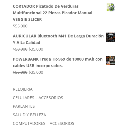
precio
precio
CORTADOR Picatodo De Verduras
original
actual
Multifuncional 22 Piezas Picador Manual
era:
es:
VEGGIE SLICER
$85,000.
$54,000.
$
55,000
AURICULAR Bluetooth M41 De Larga Duración
Y Alta Calidad
El
El
$
50,000
$
35,000
precio
precio
POWERBANK Treqa TR-969 de 10000 mAh con
original
actual
cables USB incorporados.
era:
es:
El
El
$
55,000
$
35,000
$50,000.
$35,000.
precio
precio
original
actual
RELOJERIA
era:
es:
CELULARES – ACCESORIOS
$55,000.
$35,000.
PARLANTES
SALUD Y BELLEZA
COMPUTADORES – ACCESORIOS