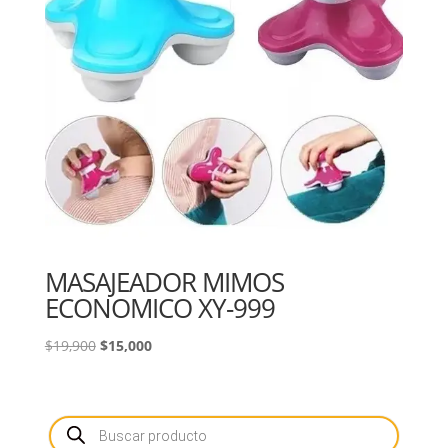
MASAJEADOR MIMOS
ECONOMICO XY-999
El
El
$
19,900
$
15,000
precio
precio
original
actual
era:
es:
Búsqueda
de
$19,900.
$15,000.