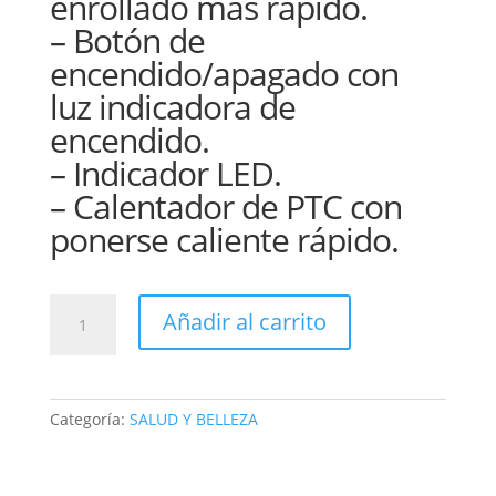
enrollado más rápido.
– Botón de
encendido/apagado con
luz indicadora de
encendido.
– Indicador LED.
– Calentador de PTC con
ponerse caliente rápido.
PLANCHA
Añadir al carrito
Y
RIZADORA
2EN1
SD668
Categoría:
SALUD Y BELLEZA
Saeday
cantidad