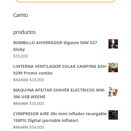
productos
Carrito
productos
BOMBILLO AHORRADOR Gigante 50W E27
Globy
$
35,000
LINTERNA VENTILADOR SOLAR CAMPING GSH-
9299 Promo combo
El
El
$
32,500
$
28,000
precio
precio
MAQUINA AFEITAR SHAVER ELECTRICOS WM-
original
actual
306 USB WEEME
era:
es:
El
El
$
50,000
$
35,000
$32,500.
$28,000.
precio
precio
COMPRESOR AIRE 30s mini inflador recargable
original
actual
150PSI Digital (portable inflator)
era:
es:
El
El
$
85,000
$
54,000
$50,000.
$35,000.