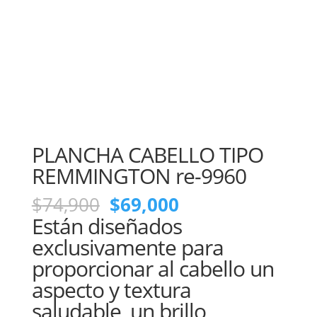
PLANCHA CABELLO TIPO
REMMINGTON re-9960
El
El
$
74,900
$
69,000
precio
precio
Están diseñados
original
actual
exclusivamente para
era:
es:
proporcionar al cabello un
$74,900.
$69,000.
aspecto y textura
saludable, un brillo