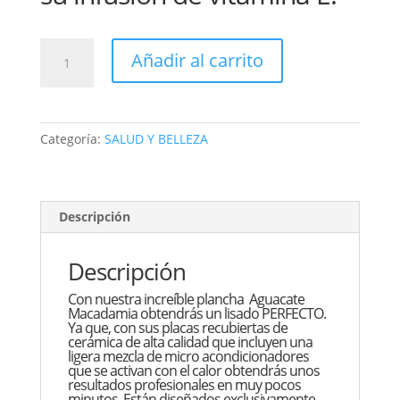
PLANCHA
Añadir al carrito
CABELLO
TIPO
REMMINGTON
re-
Categoría:
SALUD Y BELLEZA
9960
cantidad
Descripción
Descripción
Con nuestra increíble plancha Aguacate
Macadamia obtendrás un lisado PERFECTO.
Ya que, con sus placas recubiertas de
cerámica de alta calidad que incluyen una
ligera mezcla de micro acondicionadores
que se activan con el calor obtendrás unos
resultados profesionales en muy pocos
minutos. Están diseñados exclusivamente