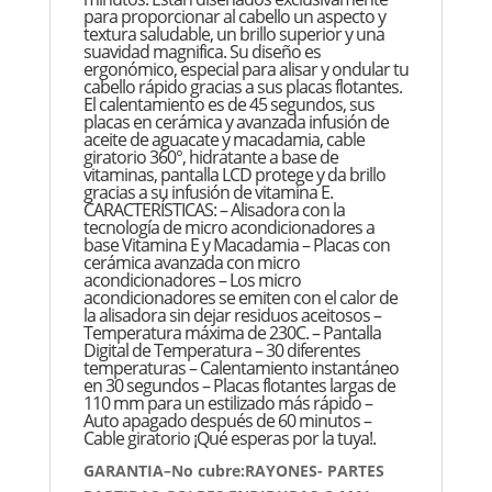
para proporcionar al cabello un aspecto y
textura saludable, un brillo superior y una
suavidad magnifica. Su diseño es
ergonómico, especial para alisar y ondular tu
cabello rápido gracias a sus placas flotantes.
El calentamiento es de 45 segundos, sus
placas en cerámica y avanzada infusión de
aceite de aguacate y macadamia, cable
giratorio 360°, hidratante a base de
vitaminas, pantalla LCD protege y da brillo
gracias a su infusión de vitamina E.
CARACTERÍSTICAS: – Alisadora con la
tecnología de micro acondicionadores a
base Vitamina E y Macadamia – Placas con
cerámica avanzada con micro
acondicionadores – Los micro
acondicionadores se emiten con el calor de
la alisadora sin dejar residuos aceitosos –
Temperatura máxima de 230C. – Pantalla
Digital de Temperatura – 30 diferentes
temperaturas – Calentamiento instantáneo
en 30 segundos – Placas flotantes largas de
110 mm para un estilizado más rápido –
Auto apagado después de 60 minutos –
Cable giratorio ¡Qué esperas por la tuya!.
GARANTIA–No cubre:RAYONES- PARTES