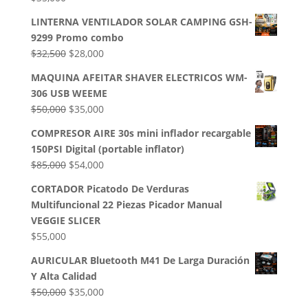
LINTERNA VENTILADOR SOLAR CAMPING GSH-
9299 Promo combo
El
El
$
32,500
$
28,000
precio
precio
MAQUINA AFEITAR SHAVER ELECTRICOS WM-
original
actual
306 USB WEEME
era:
es:
El
El
$
50,000
$
35,000
$32,500.
$28,000.
precio
precio
COMPRESOR AIRE 30s mini inflador recargable
original
actual
150PSI Digital (portable inflator)
era:
es:
El
El
$
85,000
$
54,000
$50,000.
$35,000.
precio
precio
CORTADOR Picatodo De Verduras
original
actual
Multifuncional 22 Piezas Picador Manual
era:
es:
VEGGIE SLICER
$85,000.
$54,000.
$
55,000
AURICULAR Bluetooth M41 De Larga Duración
Y Alta Calidad
El
El
$
50,000
$
35,000
precio
precio