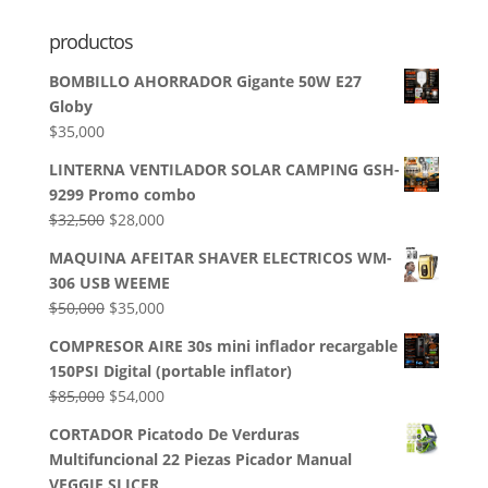
productos
BOMBILLO AHORRADOR Gigante 50W E27
Globy
$
35,000
LINTERNA VENTILADOR SOLAR CAMPING GSH-
9299 Promo combo
El
El
$
32,500
$
28,000
precio
precio
MAQUINA AFEITAR SHAVER ELECTRICOS WM-
original
actual
306 USB WEEME
era:
es:
El
El
$
50,000
$
35,000
$32,500.
$28,000.
precio
precio
COMPRESOR AIRE 30s mini inflador recargable
original
actual
150PSI Digital (portable inflator)
era:
es:
El
El
$
85,000
$
54,000
$50,000.
$35,000.
precio
precio
CORTADOR Picatodo De Verduras
original
actual
Multifuncional 22 Piezas Picador Manual
era:
es:
VEGGIE SLICER