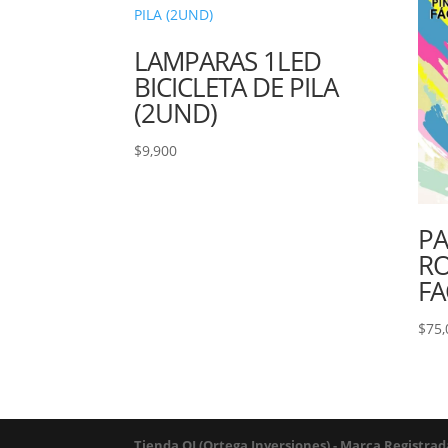
LAMPARAS 1LED
BICICLETA DE PILA
(2UND)
$
9,900
PA
RO
FA
$
75,
Tienda OI (Ortega Inversiones) - Marca Registr