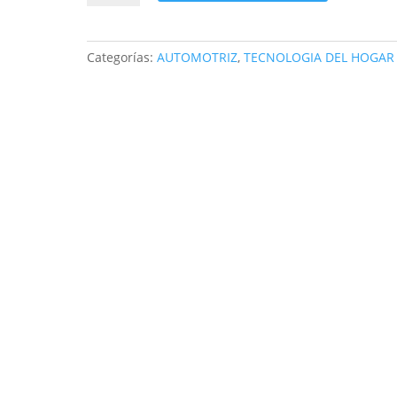
luces
casco
para
Categorías:
AUTOMOTRIZ
,
TECNOLOGIA DEL HOGAR
bicicleta
o
moto
cantidad