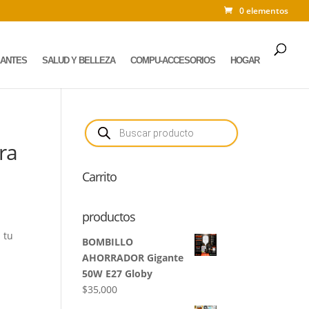
0 elementos
LANTES
SALUD Y BELLEZA
COMPU-ACCESORIOS
HOGAR
Búsqueda
de
productos
ra
Carrito
productos
 tu
BOMBILLO
AHORRADOR Gigante
50W E27 Globy
$
35,000