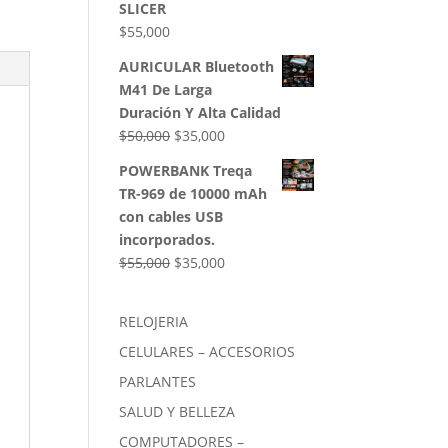
SLICER
$
55,000
AURICULAR Bluetooth
M41 De Larga
Duración Y Alta Calidad
El
El
$
50,000
$
35,000
precio
precio
POWERBANK Treqa
original
actual
TR-969 de 10000 mAh
era:
es:
con cables USB
$50,000.
$35,000.
incorporados.
El
El
$
55,000
$
35,000
precio
precio
original
actual
RELOJERIA
era:
es:
CELULARES – ACCESORIOS
$55,000.
$35,000.
PARLANTES
SALUD Y BELLEZA
COMPUTADORES –