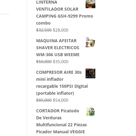
LINTERNA
VENTILADOR SOLAR
CAMPING GSH-9299 Promo
combo
El
El
$
32,500
$
28,000
precio
precio
MAQUINA AFEITAR
original
actual
SHAVER ELECTRICOS
era:
es:
WM-306 USB WEEME
$32,500.
$28,000.
El
El
$
50,000
$
35,000
precio
precio
COMPRESOR AIRE 30s
original
actual
mini inflador
era:
es:
recargable 150PSI Digital
$50,000.
$35,000.
(portable inflator)
El
El
$
85,000
$
54,000
precio
precio
CORTADOR Picatodo
original
actual
De Verduras
era:
es:
Multifuncional 22 Piezas
$85,000.
$54,000.
Picador Manual VEGGIE