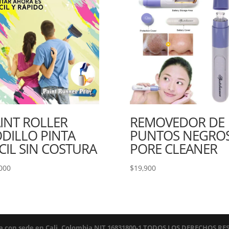
INT ROLLER
REMOVEDOR DE
DILLO PINTA
PUNTOS NEGRO
CIL SIN COSTURA
PORE CLEANER
000
$
19,900
ada con sede en Cali, Colombia NIT 16831800-1 TODOS LOS DERECHOS 