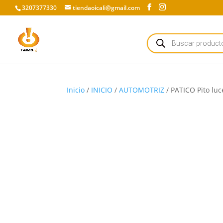
3207377330
tiendaoicali@gmail.com
Búsqueda
de
productos
Inicio
/
INICIO
/
AUTOMOTRIZ
/ PATICO Pito luc