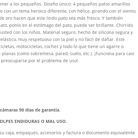
ener a los pequeños. Diseño único: 4 pequeños patos amarillos
 con un tema heroico diferente, con hélice, girando con el viento;
a de oro hacen que este lindo pato sea más fresco. Y también
ato, ponlo en el estómago del pato, puede ser brillante. Chirrido
usted con los niños. Material seguro: hecho de silicona segura y
elástico, muy respetuoso con la piel y no fácil de dañar. Este
cletas, motocicletas, coches y todo lo que tiene un agarre o
 planas (como sobremesa, pared, suelo, etc.). ¡Funciona para casi
e preocuparse por el problema de uso!.
, cámaras 90 días de garantía.
GOLPES ENDIDURAS O MAL USO.
su caja, empaques, accesorios y factura o documento equivalente