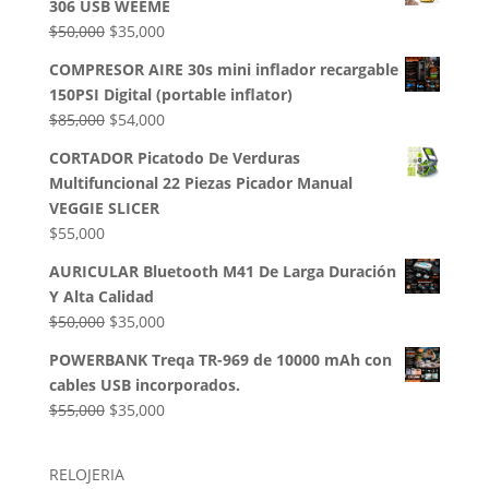
306 USB WEEME
era:
es:
El
El
$
50,000
$
35,000
$32,500.
$28,000.
precio
precio
COMPRESOR AIRE 30s mini inflador recargable
original
actual
150PSI Digital (portable inflator)
era:
es:
El
El
$
85,000
$
54,000
$50,000.
$35,000.
precio
precio
CORTADOR Picatodo De Verduras
original
actual
Multifuncional 22 Piezas Picador Manual
era:
es:
VEGGIE SLICER
$85,000.
$54,000.
$
55,000
AURICULAR Bluetooth M41 De Larga Duración
Y Alta Calidad
El
El
$
50,000
$
35,000
precio
precio
POWERBANK Treqa TR-969 de 10000 mAh con
original
actual
cables USB incorporados.
era:
es:
El
El
$
55,000
$
35,000
$50,000.
$35,000.
precio
precio
original
actual
RELOJERIA
era:
es: