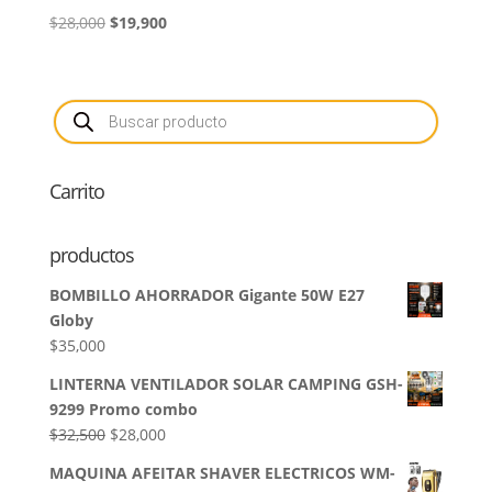
El
El
$
28,000
$
19,900
precio
precio
original
actual
era:
es:
Búsqueda
de
$28,000.
$19,900.
productos
Carrito
productos
BOMBILLO AHORRADOR Gigante 50W E27
Globy
$
35,000
LINTERNA VENTILADOR SOLAR CAMPING GSH-
9299 Promo combo
El
El
$
32,500
$
28,000
precio
precio
MAQUINA AFEITAR SHAVER ELECTRICOS WM-
original
actual