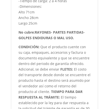
-Tiempo de carga: 2 a 4 horas
-Dimensiones:
Alto 71cm
Ancho 28cm
Largo 25cm
No cubre:RAYONES- PARTES PARTIDAS-
GOLPES ENDIDURAS O MAL USO.
CONDICIÓN
:
Que el producto cuente con
su caja, empaques, accesorios y factura o
documento equivalente y que se encuentre
dentro del periodo de garantía ofrecido.
Adicional, se debe enviar
FLETES:
El costo
del transporte desde donde se encuentre el
producto hasta el destino será asumido por
el vendedor así como el retorno del
producto al cliente.
TIEMPO PARA DAR
RESPUESTA AL TRÁMITE:
El tiempo
establecido por la ley para dar respuesta a
la solicitud del trámite de garantía es de 30