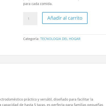
para cada comida.
OLLA
Añadir al carrito
ARROCERA
KALLEY
K-
RC1B
Categoría:
TECNOLOGIA DEL HOGAR
5
tazas
400w
con
vaporera
y
accesorios
cantidad
ectrodoméstico práctico y versátil, diseñado para facilitar la
a capacidad de hasta 5 tazas, es perfecta para familias pequeñas