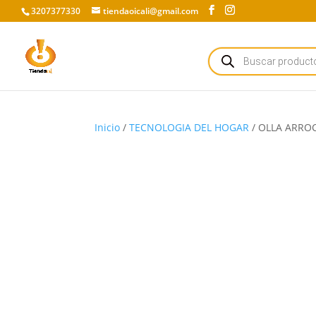
3207377330
tiendaoicali@gmail.com
Búsqueda
de
productos
Inicio
/
TECNOLOGIA DEL HOGAR
/ OLLA ARROC