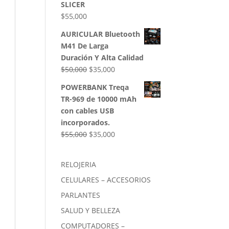
SLICER
$
55,000
AURICULAR Bluetooth
M41 De Larga
Duración Y Alta Calidad
El
El
$
50,000
$
35,000
precio
precio
POWERBANK Treqa
original
actual
TR-969 de 10000 mAh
era:
es:
con cables USB
$50,000.
$35,000.
incorporados.
El
El
$
55,000
$
35,000
precio
precio
original
actual
RELOJERIA
era:
es:
CELULARES – ACCESORIOS
$55,000.
$35,000.
PARLANTES
SALUD Y BELLEZA
COMPUTADORES –