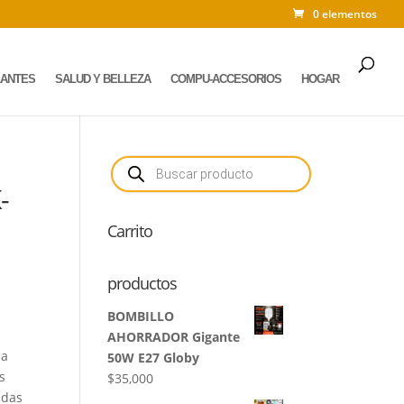
0 elementos
LANTES
SALUD Y BELLEZA
COMPU-ACCESORIOS
HOGAR
Búsqueda
de
productos
-
Carrito
productos
BOMBILLO
AHORRADOR Gigante
na
50W E27 Globy
s
$
35,000
adas