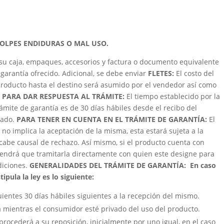
GOLPES ENDIDURAS O MAL USO.
su caja, empaques, accesorios y factura o documento equivalente
garantía ofrecido. Adicional, se debe enviar
FLETES:
El costo del
roducto hasta el destino será asumido por el vendedor así como
 PARA DAR RESPUESTA AL TRÁMITE:
El tiempo establecido por la
trámite de garantía es de 30 días hábiles desde el recibo del
zado.
PARA TENER EN CUENTA EN EL TRÁMITE DE GARANTÍA:
El
 no implica la aceptación de la misma, esta estará sujeta a la
cabe causal de rechazo. Así mismo, si el producto cuenta con
e tendrá que tramitarla directamente con quien este designe para
ndiciones.
GENERALIDADES DEL TRÁMITE DE GARANTÍA:
En caso
ipula la ley es lo siguiente:
uientes 30 días hábiles siguientes a la recepción del mismo.
á mientras el consumidor esté privado del uso del producto.
procederá a su reposición, inicialmente por uno igual, en el caso