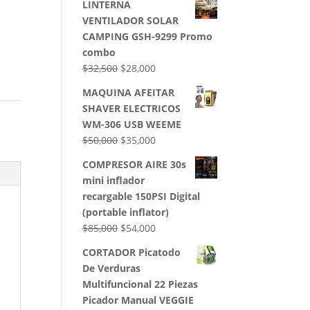
LINTERNA
VENTILADOR SOLAR
CAMPING GSH-9299 Promo
combo
El
El
$
32,500
$
28,000
precio
precio
MAQUINA AFEITAR
original
actual
SHAVER ELECTRICOS
era:
es:
WM-306 USB WEEME
$32,500.
$28,000.
El
El
$
50,000
$
35,000
precio
precio
COMPRESOR AIRE 30s
original
actual
mini inflador
era:
es:
recargable 150PSI Digital
$50,000.
$35,000.
(portable inflator)
El
El
$
85,000
$
54,000
precio
precio
CORTADOR Picatodo
original
actual
De Verduras
era:
es:
Multifuncional 22 Piezas
$85,000.
$54,000.
Picador Manual VEGGIE