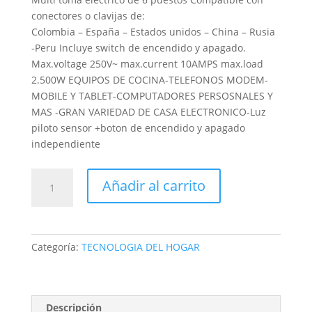
original
actual
conectores o clavijas de:
era:
es:
Colombia – España – Estados unidos – China – Rusia
$35,000.
$22,000.
-Peru Incluye switch de encendido y apagado.
Max.voltage 250V~ max.current 10AMPS max.load
2.500W EQUIPOS DE COCINA-TELEFONOS MODEM-
MOBILE Y TABLET-COMPUTADORES PERSOSNALES Y
MAS -GRAN VARIEDAD DE CASA ELECTRONICO-Luz
piloto sensor +boton de encendido y apagado
independiente
MULTITOMA
Añadir al carrito
Regleta
5
PUERTOS
3Usb
Categoría:
TECNOLOGIA DEL HOGAR
2Universales
cantidad
Descripción