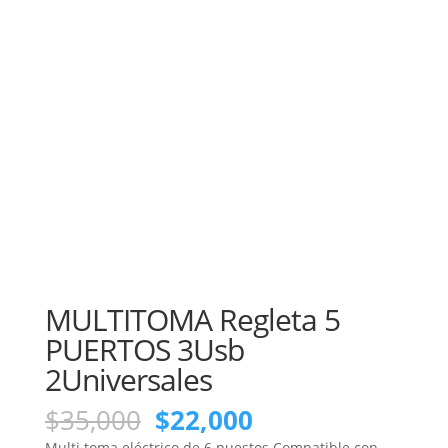
MULTITOMA Regleta 5
PUERTOS 3Usb
2Universales
El
El
$
35,000
$
22,000
precio
precio
Multi toma eléctrico de 6 puestos Compatible con