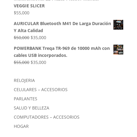
era:
es:
VEGGIE SLICER
$85,000.
$54,000.
$
55,000
AURICULAR Bluetooth M41 De Larga Duración
Y Alta Calidad
El
El
$
50,000
$
35,000
precio
precio
POWERBANK Treqa TR-969 de 10000 mAh con
original
actual
cables USB incorporados.
era:
es:
El
El
$
55,000
$
35,000
$50,000.
$35,000.
precio
precio
original
actual
RELOJERIA
era:
es:
CELULARES – ACCESORIOS
$55,000.
$35,000.
PARLANTES
SALUD Y BELLEZA
COMPUTADORES – ACCESORIOS
HOGAR