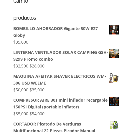
Carrito
productos
BOMBILLO AHORRADOR Gigante 50W E27
Globy
$
35,000
LINTERNA VENTILADOR SOLAR CAMPING GSH-
9299 Promo combo
El
El
$
32,500
$
28,000
precio
precio
MAQUINA AFEITAR SHAVER ELECTRICOS WM-
original
actual
306 USB WEEME
era:
es:
El
El
$
50,000
$
35,000
$32,500.
$28,000.
precio
precio
COMPRESOR AIRE 30s mini inflador recargable
original
actual
150PSI Digital (portable inflator)
era:
es:
El
El
$
85,000
$
54,000
$50,000.
$35,000.
precio
precio
CORTADOR Picatodo De Verduras
original
actual
Multifuncional 22 Piezas Picador Manual