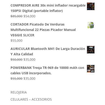
precio
precio
COMPRESOR AIRE 30s mini inflador recargable
original
actual
150PSI Digital (portable inflator)
era:
es:
El
El
$
85,000
$
54,000
$50,000.
$35,000.
precio
precio
CORTADOR Picatodo De Verduras
original
actual
Multifuncional 22 Piezas Picador Manual
era:
es:
VEGGIE SLICER
$85,000.
$54,000.
$
55,000
AURICULAR Bluetooth M41 De Larga Duración
Y Alta Calidad
El
El
$
50,000
$
35,000
precio
precio
POWERBANK Treqa TR-969 de 10000 mAh con
original
actual
cables USB incorporados.
era:
es:
El
El
$
55,000
$
35,000
$50,000.
$35,000.
precio
precio
original
actual
RELOJERIA
era:
es:
CELULARES – ACCESORIOS
$55,000.
$35,000.