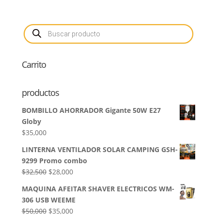
Búsqueda
de
productos
Carrito
productos
BOMBILLO AHORRADOR Gigante 50W E27
Globy
$
35,000
LINTERNA VENTILADOR SOLAR CAMPING GSH-
9299 Promo combo
El
El
$
32,500
$
28,000
precio
precio
MAQUINA AFEITAR SHAVER ELECTRICOS WM-
original
actual
306 USB WEEME
era:
es:
El
El
$
50,000
$
35,000
$32,500.
$28,000.