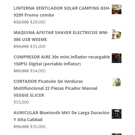
LINTERNA VENTILADOR SOLAR CAMPING GSH-
9299 Promo combo
El
El
$
32,500
$
28,000
precio
precio
MAQUINA AFEITAR SHAVER ELECTRICOS WM-
original
actual
306 USB WEEME
era:
es:
El
El
$
50,000
$
35,000
$32,500.
$28,000.
precio
precio
COMPRESOR AIRE 30s mini inflador recargable
original
actual
150PSI Digital (portable inflator)
era:
es:
El
El
$
85,000
$
54,000
$50,000.
$35,000.
precio
precio
CORTADOR Picatodo De Verduras
original
actual
Multifuncional 22 Piezas Picador Manual
era:
es:
VEGGIE SLICER
$85,000.
$54,000.
$
55,000
AURICULAR Bluetooth M41 De Larga Duración
Y Alta Calidad
El
El
$
50,000
$
35,000
precio
precio