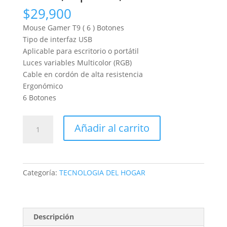
$
29,900
Mouse Gamer T9 ( 6 ) Botones
Tipo de interfaz USB
Aplicable para escritorio o portátil
Luces variables Multicolor (RGB)
Cable en cordón de alta resistencia
Ergonómico
6 Botones
MOUSE
Añadir al carrito
Nivel
láser
infrarrojo
de
Categoría:
TECNOLOGIA DEL HOGAR
90
grados,
2
líneas,
Descripción
1