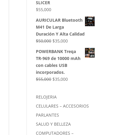
SLICER
$
55,000
AURICULAR Bluetooth
M41 De Larga
Duración Y Alta Calidad
El
El
$
50,000
$
35,000
precio
precio
POWERBANK Treqa
original
actual
TR-969 de 10000 mAh
era:
es:
con cables USB
$50,000.
$35,000.
incorporados.
El
El
$
55,000
$
35,000
precio
precio
original
actual
RELOJERIA
era:
es:
CELULARES – ACCESORIOS
$55,000.
$35,000.
PARLANTES
SALUD Y BELLEZA
COMPUTADORES –