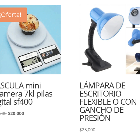
¡Oferta!
SCULA mini
LÁMPARA DE
amera 7kl pilas
ESCRITORIO
gital sf400
FLEXIBLE O CON
GANCHO DE
El
El
900
$
20,000
PRESIÓN
precio
precio
original
actual
$
25,000
era:
es: