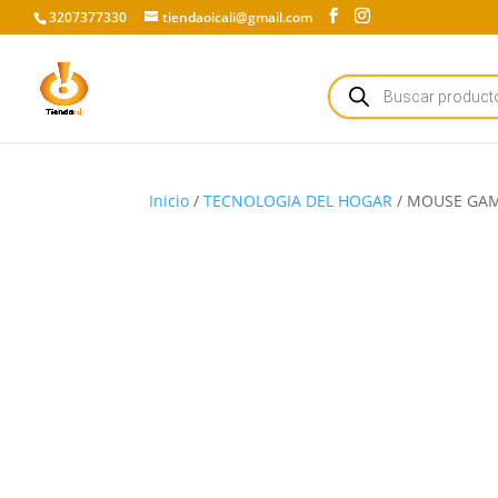
3207377330
tiendaoicali@gmail.com
Búsqueda
de
productos
Inicio
/
TECNOLOGIA DEL HOGAR
/ MOUSE GAM