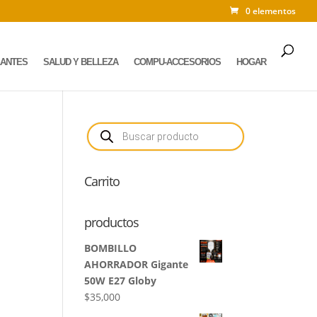
0 elementos
LANTES
SALUD Y BELLEZA
COMPU-ACCESORIOS
HOGAR
Búsqueda
de
productos
Carrito
productos
BOMBILLO
AHORRADOR Gigante
50W E27 Globy
$
35,000