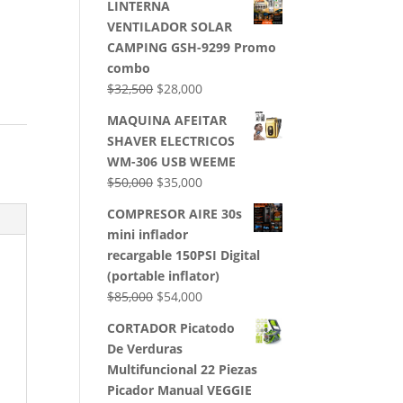
LINTERNA
VENTILADOR SOLAR
CAMPING GSH-9299 Promo
combo
El
El
$
32,500
$
28,000
precio
precio
MAQUINA AFEITAR
original
actual
SHAVER ELECTRICOS
era:
es:
WM-306 USB WEEME
$32,500.
$28,000.
El
El
$
50,000
$
35,000
precio
precio
COMPRESOR AIRE 30s
original
actual
mini inflador
era:
es:
recargable 150PSI Digital
$50,000.
$35,000.
(portable inflator)
El
El
$
85,000
$
54,000
precio
precio
CORTADOR Picatodo
original
actual
De Verduras
era:
es:
Multifuncional 22 Piezas
$85,000.
$54,000.
Picador Manual VEGGIE