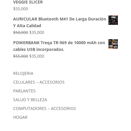
VEGGIE SLICER
$85,000.
$54,000.
$
55,000
AURICULAR Bluetooth M41 De Larga Duración
Y Alta Calidad
El
El
$
50,000
$
35,000
precio
precio
POWERBANK Treqa TR-969 de 10000 mAh con
original
actual
cables USB incorporados.
era:
es:
El
El
$
55,000
$
35,000
$50,000.
$35,000.
precio
precio
original
actual
RELOJERIA
era:
es:
CELULARES – ACCESORIOS
$55,000.
$35,000.
PARLANTES
SALUD Y BELLEZA
COMPUTADORES – ACCESORIOS
HOGAR