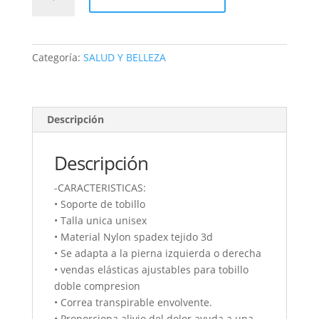
TALONERA
JB-
4232B
JINGBA
Categoría:
SALUD Y BELLEZA
cantidad
Descripción
Descripción
-CARACTERISTICAS:
• Soporte de tobillo
• Talla unica unisex
• Material Nylon spadex tejido 3d
• Se adapta a la pierna izquierda o derecha
• vendas elásticas ajustables para tobillo
doble compresion
• Correa transpirable envolvente.
• Proporciona alivio del dolor ayuda a una