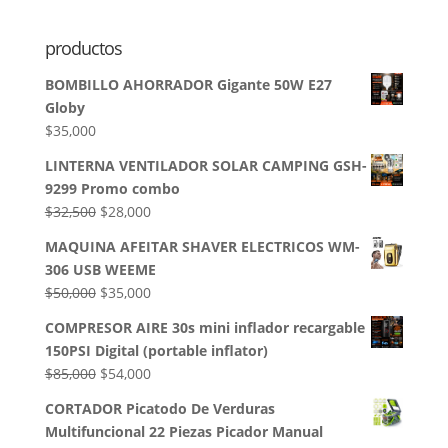
productos
BOMBILLO AHORRADOR Gigante 50W E27
Globy
$
35,000
LINTERNA VENTILADOR SOLAR CAMPING GSH-
9299 Promo combo
El
El
$
32,500
$
28,000
precio
precio
MAQUINA AFEITAR SHAVER ELECTRICOS WM-
original
actual
306 USB WEEME
era:
es:
El
El
$
50,000
$
35,000
$32,500.
$28,000.
precio
precio
COMPRESOR AIRE 30s mini inflador recargable
original
actual
150PSI Digital (portable inflator)
era:
es:
El
El
$
85,000
$
54,000
$50,000.
$35,000.
precio
precio
CORTADOR Picatodo De Verduras
original
actual
Multifuncional 22 Piezas Picador Manual
era:
es: