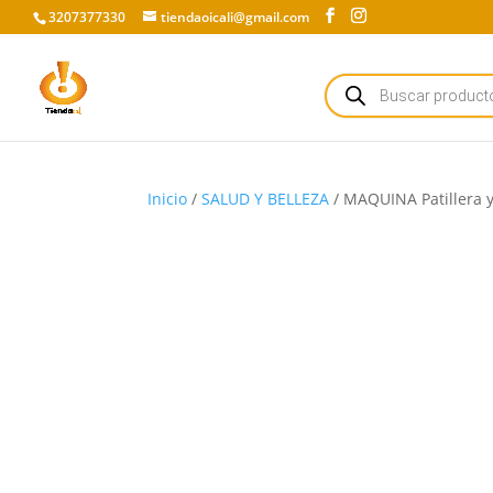
3207377330
tiendaoicali@gmail.com
Búsqueda
de
productos
Inicio
/
SALUD Y BELLEZA
/ MAQUINA Patillera y