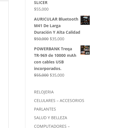
SLICER
$
55,000
AURICULAR Bluetooth
M41 De Larga
Duración Y Alta Calidad
El
El
$
50,000
$
35,000
precio
precio
POWERBANK Treqa
original
actual
TR-969 de 10000 mAh
era:
es:
con cables USB
$50,000.
$35,000.
incorporados.
El
El
$
55,000
$
35,000
precio
precio
original
actual
RELOJERIA
era:
es:
CELULARES – ACCESORIOS
$55,000.
$35,000.
PARLANTES
SALUD Y BELLEZA
COMPUTADORES –