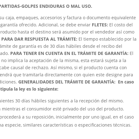
PARTIDAS-GOLPES ENDIDURAS O MAL USO.
su caja, empaques, accesorios y factura o documento equivalente
garantía ofrecido. Adicional, se debe enviar
FLETES:
El costo del
roducto hasta el destino será asumido por el vendedor así como
 PARA DAR RESPUESTA AL TRÁMITE:
El tiempo establecido por la
trámite de garantía es de 30 días hábiles desde el recibo del
zado.
PARA TENER EN CUENTA EN EL TRÁMITE DE GARANTÍA:
El
 no implica la aceptación de la misma, esta estará sujeta a la
cabe causal de rechazo. Así mismo, si el producto cuenta con
e tendrá que tramitarla directamente con quien este designe para
ndiciones.
GENERALIDADES DEL TRÁMITE DE GARANTÍA:
En caso
ipula la ley es lo siguiente:
uientes 30 días hábiles siguientes a la recepción del mismo.
á mientras el consumidor esté privado del uso del producto.
procederá a su reposición, inicialmente por uno igual, en el caso
a especie, similares características o especificaciones técnicas.