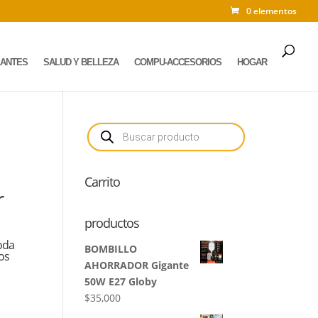
0 elementos
LANTES
SALUD Y BELLEZA
COMPU-ACCESORIOS
HOGAR
Búsqueda
de
productos
Carrito
r
productos
oda
BOMBILLO
los
AHORRADOR Gigante
e
50W E27 Globy
$
35,000