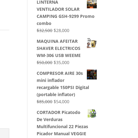
LINTERNA
VENTILADOR SOLAR
CAMPING GSH-9299 Promo
combo
El
El
$
32,500
$
28,000
precio
precio
MAQUINA AFEITAR
original
actual
SHAVER ELECTRICOS
era:
es:
WM-306 USB WEEME
$32,500.
$28,000.
El
El
$
50,000
$
35,000
precio
precio
COMPRESOR AIRE 30s
original
actual
mini inflador
era:
es:
recargable 150PSI Digital
$50,000.
$35,000.
(portable inflator)
El
El
$
85,000
$
54,000
precio
precio
CORTADOR Picatodo
original
actual
De Verduras
era:
es:
Multifuncional 22 Piezas
$85,000.
$54,000.
Picador Manual VEGGIE