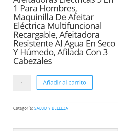
1 Para Hombres,
Maquinilla De Afeitar
Eléctrica Multifuncional
Recargable, Afeitadora
Resistente Al Agua En Seco
Y Húmedo, Afilada Con 3
Cabezales
MAQUINA
Añadir al carrito
Patilerra
y
razudadora+nariz
RAZOR
Categoría:
SALUD Y BELLEZA
3en1
cantidad