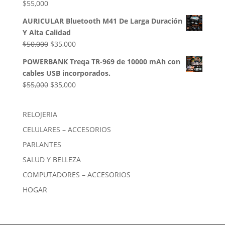
$
55,000
AURICULAR Bluetooth M41 De Larga Duración
Y Alta Calidad
El
El
$
50,000
$
35,000
precio
precio
POWERBANK Treqa TR-969 de 10000 mAh con
original
actual
cables USB incorporados.
era:
es:
El
El
$
55,000
$
35,000
$50,000.
$35,000.
precio
precio
original
actual
RELOJERIA
era:
es:
CELULARES – ACCESORIOS
$55,000.
$35,000.
PARLANTES
SALUD Y BELLEZA
COMPUTADORES – ACCESORIOS
HOGAR