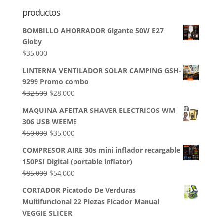
productos
BOMBILLO AHORRADOR Gigante 50W E27
Globy
$
35,000
LINTERNA VENTILADOR SOLAR CAMPING GSH-
9299 Promo combo
El
El
$
32,500
$
28,000
precio
precio
MAQUINA AFEITAR SHAVER ELECTRICOS WM-
original
actual
306 USB WEEME
era:
es:
El
El
$
50,000
$
35,000
$32,500.
$28,000.
precio
precio
COMPRESOR AIRE 30s mini inflador recargable
original
actual
150PSI Digital (portable inflator)
era:
es:
El
El
$
85,000
$
54,000
$50,000.
$35,000.
precio
precio
CORTADOR Picatodo De Verduras
original
actual
Multifuncional 22 Piezas Picador Manual
era:
es:
VEGGIE SLICER
$85,000.
$54,000.