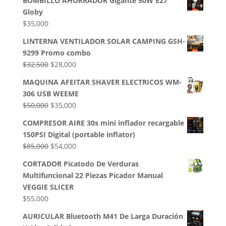
BOMBILLO AHORRADOR Gigante 50W E27
Globy
$
35,000
LINTERNA VENTILADOR SOLAR CAMPING GSH-
9299 Promo combo
El
El
$
32,500
$
28,000
precio
precio
MAQUINA AFEITAR SHAVER ELECTRICOS WM-
original
actual
306 USB WEEME
era:
es:
El
El
$
50,000
$
35,000
$32,500.
$28,000.
precio
precio
COMPRESOR AIRE 30s mini inflador recargable
original
actual
150PSI Digital (portable inflator)
era:
es:
El
El
$
85,000
$
54,000
$50,000.
$35,000.
precio
precio
CORTADOR Picatodo De Verduras
original
actual
Multifuncional 22 Piezas Picador Manual
era:
es:
VEGGIE SLICER
$85,000.
$54,000.
$
55,000
AURICULAR Bluetooth M41 De Larga Duración