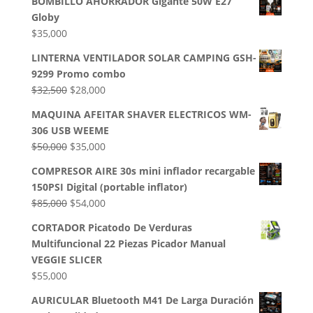
BOMBILLO AHORRADOR Gigante 50W E27
Globy
$
35,000
LINTERNA VENTILADOR SOLAR CAMPING GSH-
9299 Promo combo
El
El
$
32,500
$
28,000
precio
precio
MAQUINA AFEITAR SHAVER ELECTRICOS WM-
original
actual
306 USB WEEME
era:
es:
El
El
$
50,000
$
35,000
$32,500.
$28,000.
precio
precio
COMPRESOR AIRE 30s mini inflador recargable
original
actual
150PSI Digital (portable inflator)
era:
es:
El
El
$
85,000
$
54,000
$50,000.
$35,000.
precio
precio
CORTADOR Picatodo De Verduras
original
actual
Multifuncional 22 Piezas Picador Manual
era:
es:
VEGGIE SLICER
$85,000.
$54,000.
$
55,000
AURICULAR Bluetooth M41 De Larga Duración