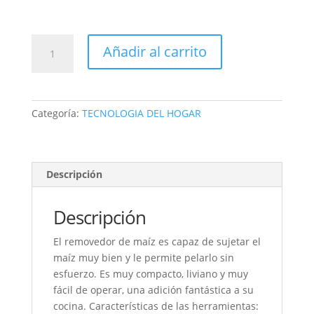
MAGIC
Añadir al carrito
REBANADOR
DE
MAZORCAS
CORN
Categoría:
TECNOLOGIA DEL HOGAR
STRIPPER
desgranador
pelador
maiz
Descripción
cantidad
Descripción
El removedor de maíz es capaz de sujetar el
maíz muy bien y le permite pelarlo sin
esfuerzo. Es muy compacto, liviano y muy
fácil de operar, una adición fantástica a su
cocina. Características de las herramientas: