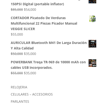
original
actual
150PSI Digital (portable inflator)
era:
es:
El
El
$
85,000
$
54,000
$50,000.
$35,000.
precio
precio
CORTADOR Picatodo De Verduras
original
actual
Multifuncional 22 Piezas Picador Manual
era:
es:
VEGGIE SLICER
$85,000.
$54,000.
$
55,000
AURICULAR Bluetooth M41 De Larga Duración
Y Alta Calidad
El
El
$
50,000
$
35,000
precio
precio
POWERBANK Treqa TR-969 de 10000 mAh con
original
actual
cables USB incorporados.
era:
es:
El
El
$
55,000
$
35,000
$50,000.
$35,000.
precio
precio
original
actual
RELOJERIA
era:
es:
CELULARES – ACCESORIOS
$55,000.
$35,000.
PARLANTES