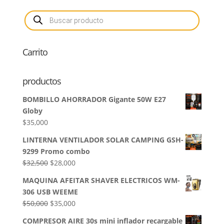
Búsqueda
de
productos
Carrito
productos
BOMBILLO AHORRADOR Gigante 50W E27
Globy
$
35,000
LINTERNA VENTILADOR SOLAR CAMPING GSH-
9299 Promo combo
El
El
$
32,500
$
28,000
precio
precio
MAQUINA AFEITAR SHAVER ELECTRICOS WM-
original
actual
306 USB WEEME
era:
es:
El
El
$
50,000
$
35,000
$32,500.
$28,000.
precio
precio
COMPRESOR AIRE 30s mini inflador recargable