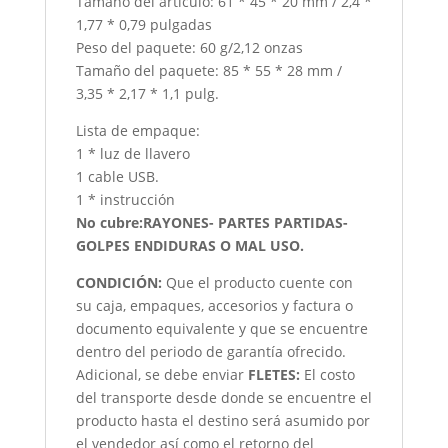
Tamaño del artículo: 61 * 45 * 20 mm / 2,4 *
1,77 * 0,79 pulgadas
Peso del paquete: 60 g/2,12 onzas
Tamaño del paquete: 85 * 55 * 28 mm /
3,35 * 2,17 * 1,1 pulg.
Lista de empaque:
1 * luz de llavero
1 cable USB.
1 * instrucción
No cubre:RAYONES- PARTES PARTIDAS-
GOLPES ENDIDURAS O MAL USO.
CONDICIÓN
:
Que el producto cuente con
su caja, empaques, accesorios y factura o
documento equivalente y que se encuentre
dentro del periodo de garantía ofrecido.
Adicional, se debe enviar
FLETES:
El costo
del transporte desde donde se encuentre el
producto hasta el destino será asumido por
el vendedor así como el retorno del