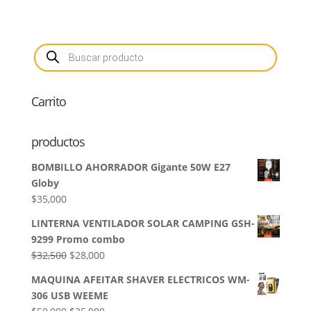
Búsqueda
de
productos
Carrito
productos
BOMBILLO AHORRADOR Gigante 50W E27
Globy
$
35,000
LINTERNA VENTILADOR SOLAR CAMPING GSH-
9299 Promo combo
El
El
$
32,500
$
28,000
precio
precio
MAQUINA AFEITAR SHAVER ELECTRICOS WM-
original
actual
306 USB WEEME
era:
es:
El
El