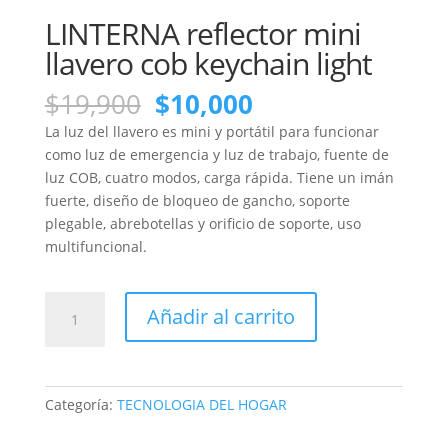
LINTERNA reflector mini
llavero cob keychain light
El
El
$
19,900
$
10,000
precio
precio
La luz del llavero es mini y portátil para funcionar
original
actual
como luz de emergencia y luz de trabajo, fuente de
era:
es:
luz COB, cuatro modos, carga rápida. Tiene un imán
$19,900.
$10,000.
fuerte, diseño de bloqueo de gancho, soporte
plegable, abrebotellas y orificio de soporte, uso
multifuncional.
LINTERNA
Añadir al carrito
reflector
mini
llavero
cob
Categoría:
TECNOLOGIA DEL HOGAR
keychain
light