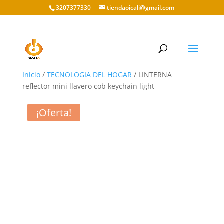
3207377330
tiendaoicali@gmail.com
Inicio
/
TECNOLOGIA DEL HOGAR
/ LINTERNA
reflector mini llavero cob keychain light
¡Oferta!