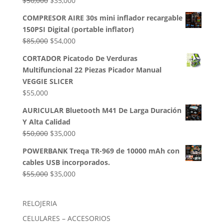
$
50,000
$
35,000
$32,500.
$28,000.
precio
precio
COMPRESOR AIRE 30s mini inflador recargable
original
actual
150PSI Digital (portable inflator)
era:
es:
El
El
$
85,000
$
54,000
$50,000.
$35,000.
precio
precio
CORTADOR Picatodo De Verduras
original
actual
Multifuncional 22 Piezas Picador Manual
era:
es:
VEGGIE SLICER
$85,000.
$54,000.
$
55,000
AURICULAR Bluetooth M41 De Larga Duración
Y Alta Calidad
El
El
$
50,000
$
35,000
precio
precio
POWERBANK Treqa TR-969 de 10000 mAh con
original
actual
cables USB incorporados.
era:
es:
El
El
$
55,000
$
35,000
$50,000.
$35,000.
precio
precio
original
actual
RELOJERIA
era:
es:
CELULARES – ACCESORIOS
$55,000.
$35,000.