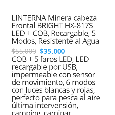
LINTERNA Minera cabeza
Frontal BRIGHT HX-817S
LED + COB, Recargable, 5
Modos, Resistente al Agua
El
El
$
55,000
$
35,000
precio
precio
COB + 5 faros LED, LED
original
actual
recargable por USB,
era:
es:
impermeable con sensor
$55,000.
$35,000.
de movimiento, 6 modos
con luces blancas y rojas,
perfecto para pesca al aire
última intervensión,
camping, caminar,