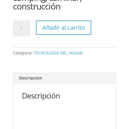
construcción
LINTERNA
Añadir al carrito
Minera
cabeza
Frontal
BRIGHT
Categoría:
TECNOLOGIA DEL HOGAR
HX-
817S
LED
+
Descripción
COB,
Recargable,
Descripción
5
Modos,
Resistente
al
Agua