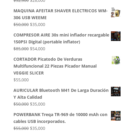
$
32,500
$
28,000
precio
precio
MAQUINA AFEITAR SHAVER ELECTRICOS WM-
original
actual
306 USB WEEME
era:
es:
El
El
$
50,000
$
35,000
$32,500.
$28,000.
precio
precio
COMPRESOR AIRE 30s mini inflador recargable
original
actual
150PSI Digital (portable inflator)
era:
es:
El
El
$
85,000
$
54,000
$50,000.
$35,000.
precio
precio
CORTADOR Picatodo De Verduras
original
actual
Multifuncional 22 Piezas Picador Manual
era:
es:
VEGGIE SLICER
$85,000.
$54,000.
$
55,000
AURICULAR Bluetooth M41 De Larga Duración
Y Alta Calidad
El
El
$
50,000
$
35,000
precio
precio
POWERBANK Treqa TR-969 de 10000 mAh con
original
actual
cables USB incorporados.
era:
es:
El
El
$
55,000
$
35,000
$50,000.
$35,000.