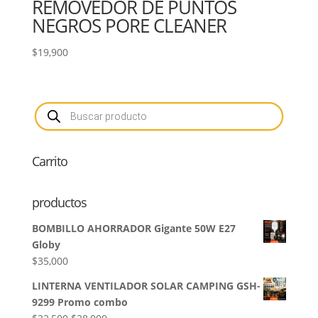
REMOVEDOR DE PUNTOS
NEGROS PORE CLEANER
$
19,900
Búsqueda
de
productos
Carrito
productos
BOMBILLO AHORRADOR Gigante 50W E27
Globy
$
35,000
LINTERNA VENTILADOR SOLAR CAMPING GSH-
9299 Promo combo
El
El