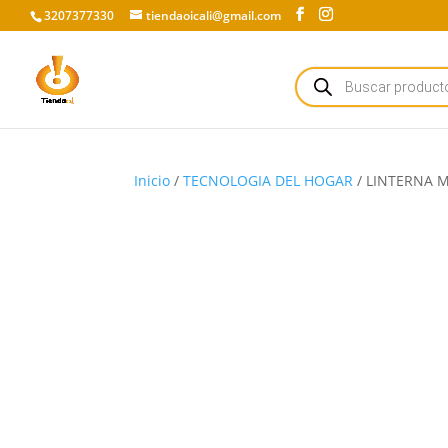
3207377330
tiendaoicali@gmail.com
Búsqueda
de
productos
Inicio
/
TECNOLOGIA DEL HOGAR
/ LINTERNA M