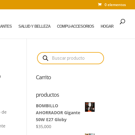
0 elementos
LANTES
SALUD Y BELLEZA
COMPU-ACCESORIOS
HOGAR
Búsqueda
de
productos
o
Carrito
productos
BOMBILLO
o de
AHORRADOR Gigante
50W E27 Globy
nte
$
35,000