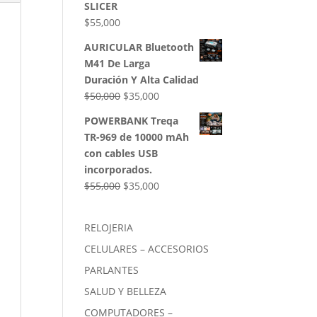
SLICER
$
55,000
AURICULAR Bluetooth
M41 De Larga
Duración Y Alta Calidad
El
El
$
50,000
$
35,000
precio
precio
POWERBANK Treqa
original
actual
TR-969 de 10000 mAh
era:
es:
con cables USB
$50,000.
$35,000.
incorporados.
El
El
$
55,000
$
35,000
precio
precio
original
actual
RELOJERIA
era:
es:
CELULARES – ACCESORIOS
$55,000.
$35,000.
PARLANTES
SALUD Y BELLEZA
COMPUTADORES –