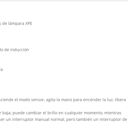
A96
cantidad
s de lámpara XPE
do de inducción
da
nciende el modo sensor, agita la mano para encender la luz, libera
uz baja, puede cambiar el brillo en cualquier momento, mientras
 ser un interruptor manual normal, pero también un interruptor de