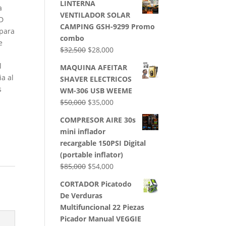
LINTERNA
a
VENTILADOR SOLAR
ED
CAMPING GSH-9299 Promo
 para
combo
e
El
El
$
32,500
$
28,000
precio
precio
l
MAQUINA AFEITAR
original
actual
ia al
SHAVER ELECTRICOS
era:
es:
s
WM-306 USB WEEME
$32,500.
$28,000.
El
El
$
50,000
$
35,000
precio
precio
COMPRESOR AIRE 30s
original
actual
mini inflador
era:
es:
recargable 150PSI Digital
$50,000.
$35,000.
(portable inflator)
El
El
$
85,000
$
54,000
precio
precio
CORTADOR Picatodo
original
actual
De Verduras
era:
es:
Multifuncional 22 Piezas
$85,000.
$54,000.
Picador Manual VEGGIE