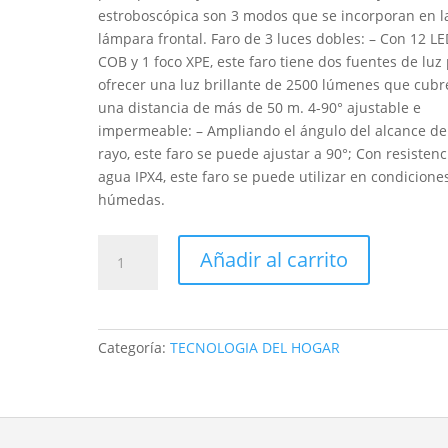
estroboscópica son 3 modos que se incorporan en l
lámpara frontal. Faro de 3 luces dobles: – Con 12 L
COB y 1 foco XPE, este faro tiene dos fuentes de luz
ofrecer una luz brillante de 2500 lúmenes que cubr
una distancia de más de 50 m. 4-90° ajustable e
impermeable: – Ampliando el ángulo del alcance de
rayo, este faro se puede ajustar a 90°; Con resistenc
agua IPX4, este faro se puede utilizar en condicione
húmedas.
LINTERNA
Añadir al carrito
Minera
cabeza
con
Sensor
Categoría:
TECNOLOGIA DEL HOGAR
De
Movimiento
Recargable
Usb