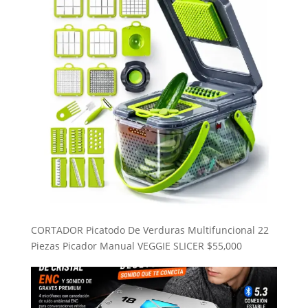
$85,000.
$54,000.
CORTADOR Picatodo De Verduras Multifuncional 22
Piezas Picador Manual VEGGIE SLICER
$
55,000