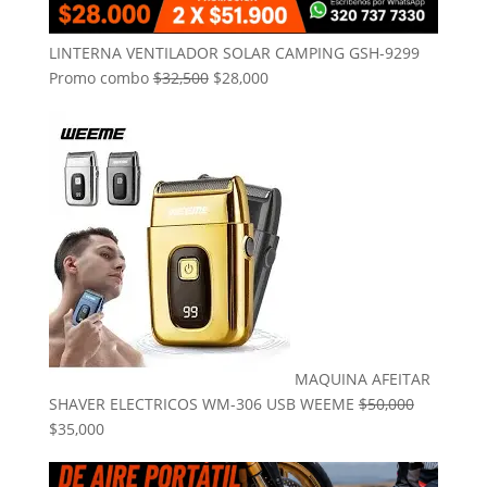
LINTERNA VENTILADOR SOLAR CAMPING GSH-9299
El
El
Promo combo
$
32,500
$
28,000
precio
precio
original
actual
era:
es:
$32,500.
$28,000.
MAQUINA AFEITAR
SHAVER ELECTRICOS WM-306 USB WEEME
$
50,000
El
El
$
35,000
precio
precio
original
actual