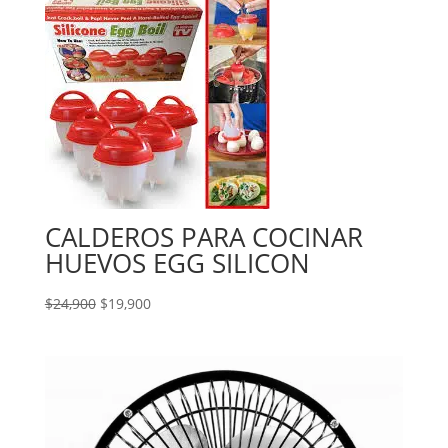
CALDEROS PARA COCINAR
HUEVOS EGG SILICON
El
El
$
24,900
$
19,900
precio
precio
original
actual
era:
es:
$24,900.
$19,900.