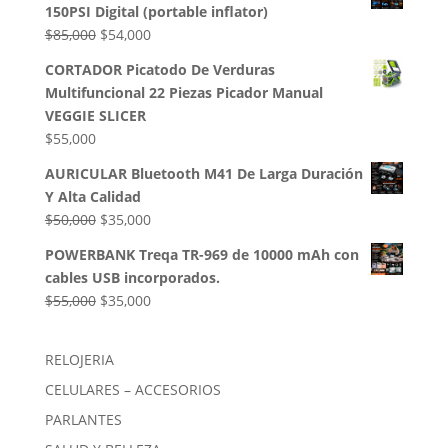
150PSI Digital (portable inflator)
era:
es:
El
El
$
85,000
$
54,000
$50,000.
$35,000.
precio
precio
CORTADOR Picatodo De Verduras
original
actual
Multifuncional 22 Piezas Picador Manual
era:
es:
VEGGIE SLICER
$85,000.
$54,000.
$
55,000
AURICULAR Bluetooth M41 De Larga Duración
Y Alta Calidad
El
El
$
50,000
$
35,000
precio
precio
POWERBANK Treqa TR-969 de 10000 mAh con
original
actual
cables USB incorporados.
era:
es:
El
El
$
55,000
$
35,000
$50,000.
$35,000.
precio
precio
original
actual
RELOJERIA
era:
es:
CELULARES – ACCESORIOS
$55,000.
$35,000.
PARLANTES