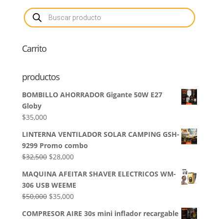
Búsqueda
de
productos
Carrito
productos
BOMBILLO AHORRADOR Gigante 50W E27
Globy
$
35,000
LINTERNA VENTILADOR SOLAR CAMPING GSH-
9299 Promo combo
El
El
$
32,500
$
28,000
precio
precio
MAQUINA AFEITAR SHAVER ELECTRICOS WM-
original
actual
306 USB WEEME
era:
es:
El
El
$
50,000
$
35,000
$32,500.
$28,000.
precio
precio
COMPRESOR AIRE 30s mini inflador recargable
original
actual