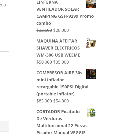
LINTERNA
o o
VENTILADOR SOLAR
CAMPING GSH-9299 Promo
combo
El
El
$
32,500
$
28,000
precio
precio
MAQUINA AFEITAR
original
actual
SHAVER ELECTRICOS
era:
es:
WM-306 USB WEEME
$32,500.
$28,000.
El
El
$
50,000
$
35,000
precio
precio
COMPRESOR AIRE 30s
original
actual
mini inflador
era:
es:
recargable 150PSI Digital
$50,000.
$35,000.
(portable inflator)
El
El
$
85,000
$
54,000
precio
precio
CORTADOR Picatodo
original
actual
De Verduras
era:
es:
Multifuncional 22 Piezas
$85,000.
$54,000.
Picador Manual VEGGIE