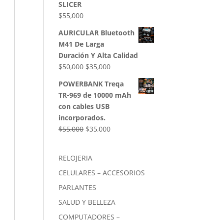
SLICER
$
55,000
AURICULAR Bluetooth
M41 De Larga
Duración Y Alta Calidad
El
El
$
50,000
$
35,000
precio
precio
POWERBANK Treqa
original
actual
TR-969 de 10000 mAh
era:
es:
con cables USB
$50,000.
$35,000.
incorporados.
El
El
$
55,000
$
35,000
precio
precio
original
actual
RELOJERIA
era:
es:
CELULARES – ACCESORIOS
$55,000.
$35,000.
PARLANTES
SALUD Y BELLEZA
COMPUTADORES –