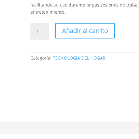
facilitando su uso durante largas sesiones de trabaj
entretenimiento.
LAPIZ
Añadir al carrito
Pluma
Stylus
Universal
ios
Categoría:
TECNOLOGIA DEL HOGAR
Tablet
Android
windows
Lapiz
capacitivo
activo
cantidad