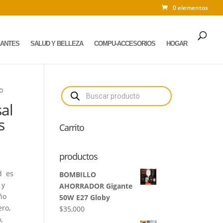
0 elementos
LANTES
SALUD Y BELLEZA
COMPU-ACCESORIOS
HOGAR
Búsqueda
vo
de
productos
al
s
Carrito
productos
id es
BOMBILLO
 y
AHORRADOR Gigante
ño
50W E27 Globy
ero,
$
35,000
,