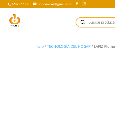
3207377330
tiendaoicali@gmail.com
Búsqueda
de
productos
Inicio
/
TECNOLOGIA DEL HOGAR
/ LAPIZ Pluma