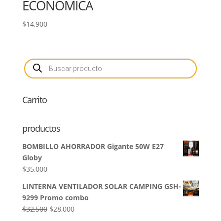
ECONOMICA
$
14,900
Búsqueda
de
productos
Carrito
productos
BOMBILLO AHORRADOR Gigante 50W E27
Globy
$
35,000
LINTERNA VENTILADOR SOLAR CAMPING GSH-
9299 Promo combo
El
El
$
32,500
$
28,000
precio
precio