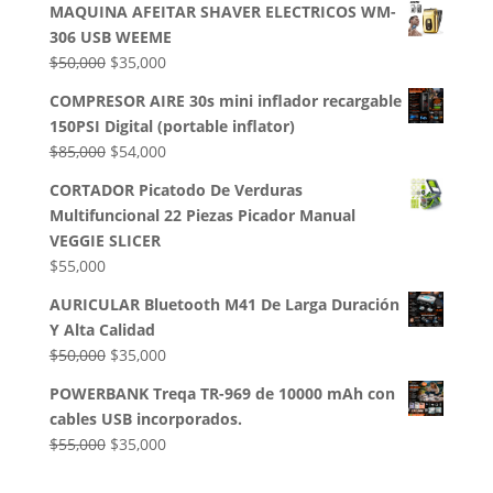
MAQUINA AFEITAR SHAVER ELECTRICOS WM-
original
actual
306 USB WEEME
era:
es:
El
El
$
50,000
$
35,000
$32,500.
$28,000.
precio
precio
COMPRESOR AIRE 30s mini inflador recargable
original
actual
150PSI Digital (portable inflator)
era:
es:
El
El
$
85,000
$
54,000
$50,000.
$35,000.
precio
precio
CORTADOR Picatodo De Verduras
original
actual
Multifuncional 22 Piezas Picador Manual
era:
es:
VEGGIE SLICER
$85,000.
$54,000.
$
55,000
AURICULAR Bluetooth M41 De Larga Duración
Y Alta Calidad
El
El
$
50,000
$
35,000
precio
precio
POWERBANK Treqa TR-969 de 10000 mAh con
original
actual
cables USB incorporados.
era:
es:
El
El
$
55,000
$
35,000
$50,000.
$35,000.
precio
precio