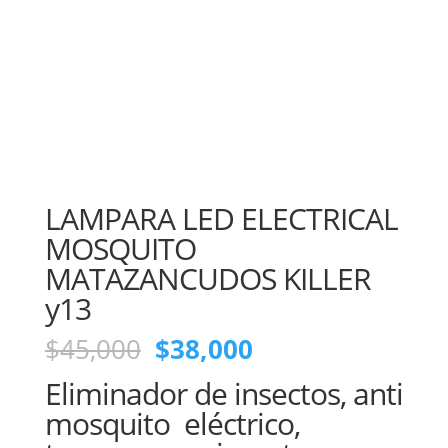
LAMPARA LED ELECTRICAL
MOSQUITO
MATAZANCUDOS KILLER
y13
El
El
$
45,000
$
38,000
precio
precio
Eliminador de insectos, anti
original
actual
era:
es:
mosquito eléctrico,
$45,000.
$38,000.