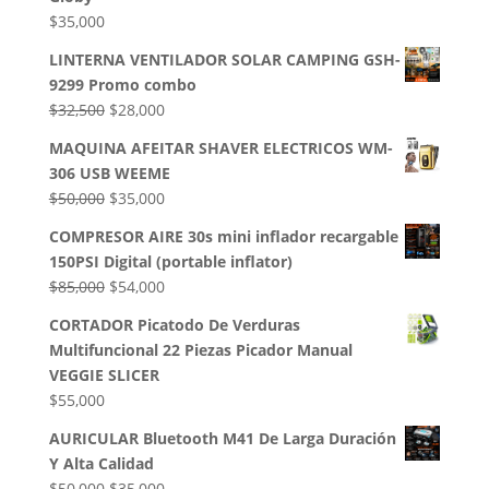
$
35,000
LINTERNA VENTILADOR SOLAR CAMPING GSH-
9299 Promo combo
El
El
$
32,500
$
28,000
precio
precio
MAQUINA AFEITAR SHAVER ELECTRICOS WM-
original
actual
306 USB WEEME
era:
es:
El
El
$
50,000
$
35,000
$32,500.
$28,000.
precio
precio
COMPRESOR AIRE 30s mini inflador recargable
original
actual
150PSI Digital (portable inflator)
era:
es:
El
El
$
85,000
$
54,000
$50,000.
$35,000.
precio
precio
CORTADOR Picatodo De Verduras
original
actual
Multifuncional 22 Piezas Picador Manual
era:
es:
VEGGIE SLICER
$85,000.
$54,000.
$
55,000
AURICULAR Bluetooth M41 De Larga Duración
Y Alta Calidad
El
El
$
50,000
$
35,000